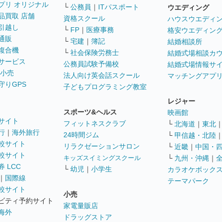
プリ オリジナル
└
公務員
｜
ITパスポート
ウエディング
品買取 店舗
資格スクール
ハウスウエディ
引越し
└
FP
｜
医療事務
格安ウエディン
通販
└
宅建
｜
簿記
結婚相談所
複合機
└
社会保険労務士
結婚式場相談カ
サービス
公務員試験予備校
結婚式場情報サ
 小売
法人向け英会話スクール
マッチングアプ
守りGPS
子どもプログラミング教室
レジャー
スポーツ&ヘルス
映画館
サイト
フィットネスクラブ
└
北海道
｜
東北
行
｜
海外旅行
24時間ジム
└
甲信越・北陸
較サイト
リラクゼーションサロン
└
近畿
｜
中国・
較サイト
キッズスイミングスクール
└
九州・沖縄
｜
 LCC
└
幼児
｜
小学生
カラオケボック
｜
国際線
テーマパーク
較サイト
小売
ビティ予約サイト
家電量販店
海外
ドラッグストア