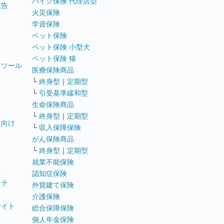
バイク保険 代理店型
広告
火災保険
学資保険
ペット保険
ペット保険 小型犬
ペット保険 猫
トツール
医療保険商品
└
終身型
｜
定期型
└
引受基準緩和型
生命保険商品
└
終身型
｜
定期型
員向け
└
収入保障保険
がん保険商品
└
終身型
｜
定期型
就業不能保険
テ
認知症保険
ステ
外貨建て保険
介護保険
サイト
総合保障保険
個人年金保険