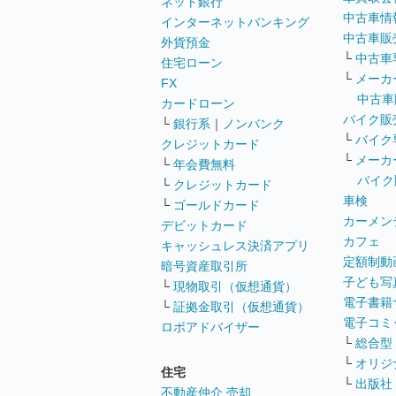
ネット銀行
中古車情
インターネットバンキング
中古車販
外貨預金
└
中古車
住宅ローン
└
メーカ
FX
中古車
カードローン
バイク販
└
銀行系
｜
ノンバンク
└
バイク
クレジットカード
└
メーカ
└
年会費無料
バイク
└
クレジットカード
車検
└
ゴールドカード
カーメン
デビットカード
カフェ
キャッシュレス決済アプリ
定額制動
暗号資産取引所
子ども写
└
現物取引（仮想通貨）
電子書籍
└
証拠金取引（仮想通貨）
電子コミ
ロボアドバイザー
└
総合型
└
オリジ
住宅
└
出版社
不動産仲介 売却