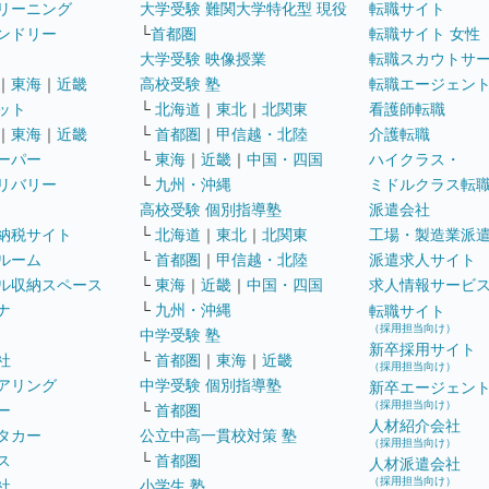
リーニング
大学受験 難関大学特化型 現役
転職サイト
ンドリー
└
首都圏
転職サイト 女性
大学受験 映像授業
転職スカウトサ
｜
東海
｜
近畿
高校受験 塾
転職エージェン
ット
└
北海道
｜
東北
｜
北関東
看護師転職
｜
東海
｜
近畿
└
首都圏
｜
甲信越・北陸
介護転職
ーパー
└
東海
｜
近畿
｜
中国・四国
ハイクラス・
リバリー
└
九州・沖縄
ミドルクラス転
高校受験 個別指導塾
派遣会社
納税サイト
└
北海道
｜
東北
｜
北関東
工場・製造業派
ルーム
└
首都圏
｜
甲信越・北陸
派遣求人サイト
ル収納スペース
└
東海
｜
近畿
｜
中国・四国
求人情報サービ
ナ
└
九州・沖縄
転職サイト
（採用担当向け）
中学受験 塾
新卒採用サイト
社
└
首都圏
｜
東海
｜
近畿
（採用担当向け）
アリング
中学受験 個別指導塾
新卒エージェン
（採用担当向け）
ー
└
首都圏
人材紹介会社
タカー
公立中高一貫校対策 塾
（採用担当向け）
ス
└
首都圏
人材派遣会社
（採用担当向け）
社
小学生 塾