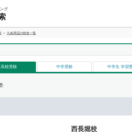
ング
索
索
九条周辺の校舎一覧
高校受験
中学受験
中学生 学習
塾
西長堀校