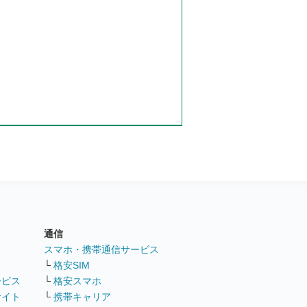
通信
ト
スマホ・携帯通信サービス
└
格安SIM
ービス
└
格安スマホ
サイト
└
携帯キャリア