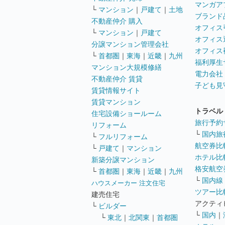
マンガア
└
マンション
｜
戸建て
｜
土地
ブランド
不動産仲介 購入
オフィス
└
マンション
｜
戸建て
オフィス
分譲マンション管理会社
オフィス
└
首都圏
｜
東海
｜
近畿
｜
九州
福利厚生
マンション大規模修繕
電力会社
不動産仲介 賃貸
子ども見
賃貸情報サイト
賃貸マンション
トラベル
住宅設備ショールーム
旅行予約
リフォーム
└
国内旅
└
フルリフォーム
航空券比
└
戸建て
｜
マンション
ホテル比
新築分譲マンション
格安航空券
└
首都圏
｜
東海
｜
近畿
｜
九州
└
国内線
ハウスメーカー 注文住宅
ツアー比
建売住宅
アクティ
└
ビルダー
└
国内
｜
└
東北
｜
北関東
｜
首都圏