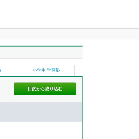
塾
小学生 学習塾