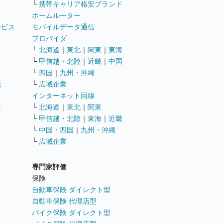
└
携帯キャリア格安ブランド
ホームルーター
ービス
モバイルデータ通信
ト
プロバイダ
└
北海道
｜
東北
｜
関東
｜
東海
└
甲信越・北陸
｜
近畿
｜
中国
└
四国
｜
九州・沖縄
職
└
広域企業
インターネット回線
遣
└
北海道
｜
東北
｜
関東
└
甲信越・北陸
｜
東海
｜
近畿
ス
└
中国・四国
｜
九州・沖縄
└
広域企業
専門家評価
ト
保険
自動車保険 ダイレクト型
自動車保険 代理店型
バイク保険 ダイレクト型