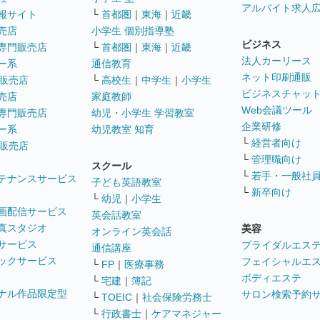
アルバイト求人
報サイト
└
首都圏
｜
東海
｜
近畿
売店
小学生 個別指導塾
ビジネス
専門販売店
└
首都圏
｜
東海
｜
近畿
法人カーリース
ー系
通信教育
ネット印刷通販
販売店
└
高校生
｜
中学生
｜
小学生
ビジネスチャッ
売店
家庭教師
Web会議ツール
専門販売店
幼児・小学生 学習教室
企業研修
ー系
幼児教室 知育
└
経営者向け
販売店
└
管理職向け
スクール
└
若手・一般社
テナンスサービス
子ども英語教室
└
新卒向け
└
幼児
｜
小学生
画配信サービス
英会話教室
真スタジオ
美容
オンライン英会話
サービス
ブライダルエス
通信講座
ックサービス
フェイシャルエ
└
FP
｜
医療事務
ボディエステ
└
宅建
｜
簿記
ナル作品限定型
サロン検索予約
└
TOEIC
｜
社会保険労務士
└
行政書士
｜
ケアマネジャー