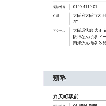
0120-4119-01
大阪府大阪市大正区
2F
大阪環状線 大正 
阪神なんば線 ドー
南海汐見橋線 汐見
類塾
弁天町駅前
06-6586-5655