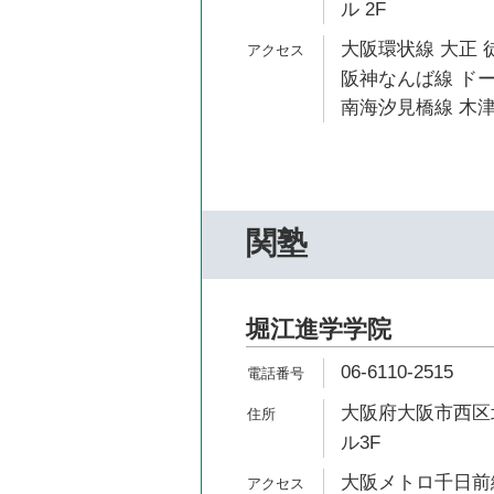
ル 2F
大阪環状線 大正 
阪神なんば線 ドー
南海汐見橋線 木津
関塾
堀江進学学院
06-6110-2515
大阪府大阪市西区北
ル3F
大阪メトロ千日前線