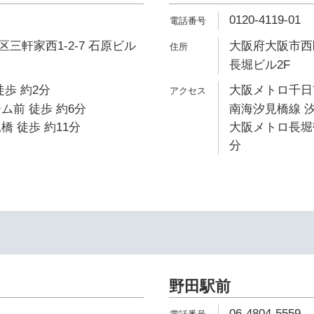
0120-4119-01
三軒家西1-2-7 石原ビル
大阪府大阪市西区
長堀ビル2F
徒歩 約2分
大阪メトロ千日前
ム前 徒歩 約6分
南海汐見橋線 汐
橋 徒歩 約11分
大阪メトロ長堀鶴
分
野田駅前
06-4804-5559