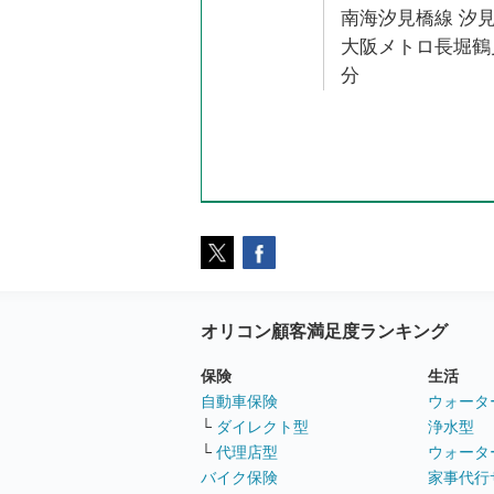
南海汐見橋線 汐見
大阪メトロ長堀鶴見
分
オリコン顧客満足度ランキング
保険
生活
自動車保険
ウォータ
└
ダイレクト型
浄水型
└
代理店型
ウォータ
バイク保険
家事代行