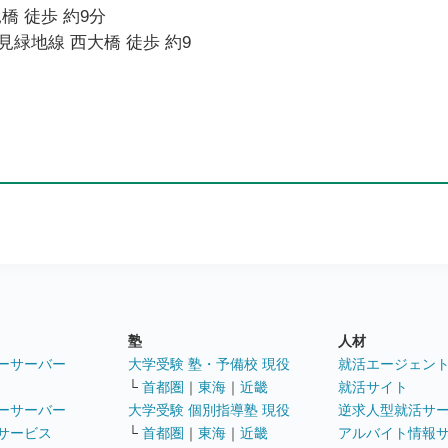
橋 徒歩 約9分
緑地線 西大橋 徒歩 約9
塾
人材
ーサーバー
大学受験 塾・予備校 現役
就活エージェン
└
首都圏
｜
東海
｜
近畿
就活サイト
ーサーバー
大学受験 個別指導塾 現役
逆求人型就活サ
サービス
└
首都圏
｜
東海
｜
近畿
アルバイト情報