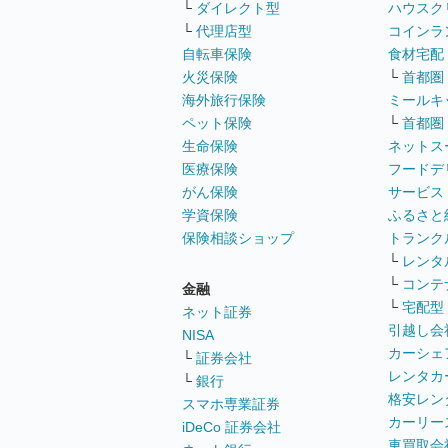
└
ダイレクト型
ハウスク
└
代理店型
コインラ
自転車保険
食材宅配
火災保険
└
首都圏
海外旅行保険
ミールキ
ペット保険
└
首都圏
生命保険
ネットス
医療保険
フードデ
がん保険
サービス
学資保険
ふるさと
保険相談ショップ
トランク
└
レンタ
└
コンテ
金融
└
宅配型
ネット証券
引越し会
NISA
カーシェ
└
証券会社
レンタカ
└
銀行
格安レン
スマホ専業証券
カーリー
iDeCo 証券会社
車買取会