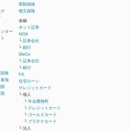
変額保険
積立保険
ング
グ
金融
ネット証券
ウンター
NISA
イト
└
証券会社
リ
└
銀行
iDeCo
└
証券会社
└
銀行
｜
関東
FX
｜
東海
住宅ローン
四国
クレジットカード
全国
└ 個人
ス
└
年会費無料
└
クレジットカード
└
ゴールドカード
└
プラチナカード
└ 法人