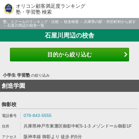
オリコン顧客満足度ランキング
塾・学習塾 検索
塾、スクールのランキング・比較
校舎検索
兵庫県の駅・市区町村から探す
石屋川周辺の校舎一覧
石屋川周辺の校舎
目的から絞り込む
小学生 学習塾
の絞り込み
創造学園
御影校
078-843-5555
兵庫県神戸市東灘区御影中町5-1-3 メゾンドール御影1F
阪神本線 御影より 徒歩 約5分