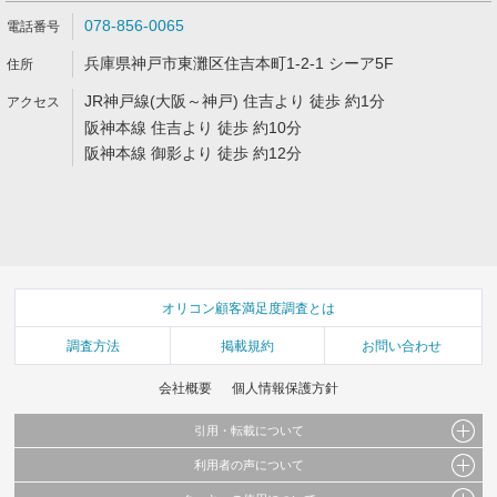
078-856-0065
兵庫県神戸市東灘区住吉本町1-2-1 シーア5F
JR神戸線(大阪～神戸) 住吉より 徒歩 約1分
阪神本線 住吉より 徒歩 約10分
阪神本線 御影より 徒歩 約12分
オリコン顧客満足度調査とは
調査方法
掲載規約
お問い合わせ
会社概要
個人情報保護方針
引用・転載について
利用者の声について
当サイトで公開されている情報（文字、写真、イラスト、画像データ等）及びこれらの配
置・編集および構造などについての著作権は株式会社oricon MEに帰属しております。