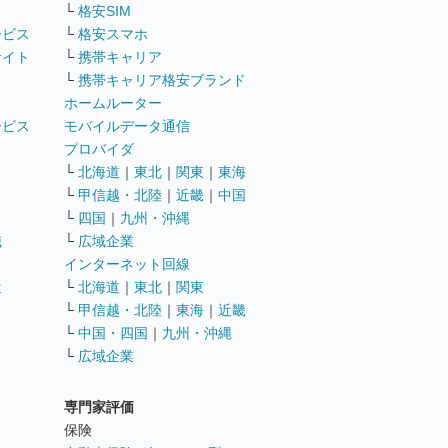
└
格安SIM
ービス
└
格安スマホ
サイト
└
携帯キャリア
└
携帯キャリア格安ブランド
ホームルーター
ービス
モバイルデータ通信
ト
プロバイダ
└
北海道
｜
東北
｜
関東
｜
東海
└
甲信越・北陸
｜
近畿
｜
中国
└
四国
｜
九州・沖縄
職
└
広域企業
インターネット回線
遣
└
北海道
｜
東北
｜
関東
└
甲信越・北陸
｜
東海
｜
近畿
ス
└
中国・四国
｜
九州・沖縄
└
広域企業
専門家評価
ト
保険