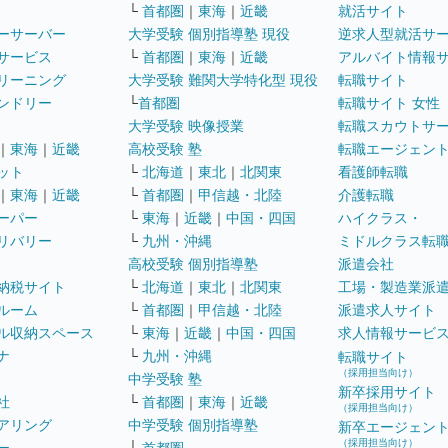
└
首都圏
｜
東海
｜
近畿
就活サイト
ーサーバー
大学受験 個別指導塾 現役
逆求人型就活サ
サービス
└
首都圏
｜
東海
｜
近畿
アルバイト情報
リーニング
大学受験 難関大学特化型 現役
転職サイト
ンドリー
└
首都圏
転職サイト 女性
大学受験 映像授業
転職スカウトサ
｜
東海
｜
近畿
高校受験 塾
転職エージェン
ット
└
北海道
｜
東北
｜
北関東
看護師転職
｜
東海
｜
近畿
└
首都圏
｜
甲信越・北陸
介護転職
ーパー
└
東海
｜
近畿
｜
中国・四国
ハイクラス・
リバリー
└
九州・沖縄
ミドルクラス転
高校受験 個別指導塾
派遣会社
納税サイト
└
北海道
｜
東北
｜
北関東
工場・製造業派
ルーム
└
首都圏
｜
甲信越・北陸
派遣求人サイト
ル収納スペース
└
東海
｜
近畿
｜
中国・四国
求人情報サービ
ナ
└
九州・沖縄
転職サイト
（採用担当向け）
中学受験 塾
新卒採用サイト
社
└
首都圏
｜
東海
｜
近畿
（採用担当向け）
アリング
中学受験 個別指導塾
新卒エージェン
（採用担当向け）