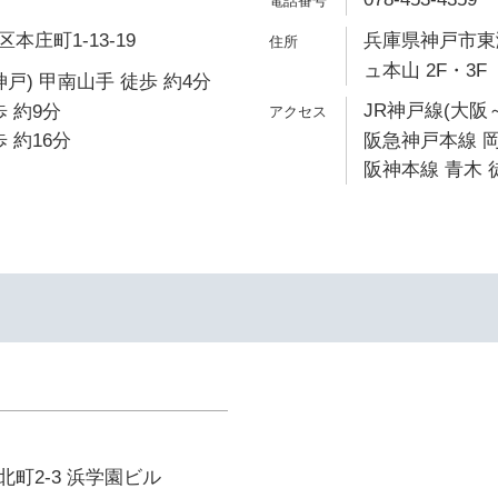
庄町1-13-19
兵庫県神戸市東灘
ュ本山 2F・3F
戸) 甲南山手 徒歩 約4分
JR神戸線(大阪
 約9分
 約16分
阪急神戸本線 岡
阪神本線 青木 
町2-3 浜学園ビル