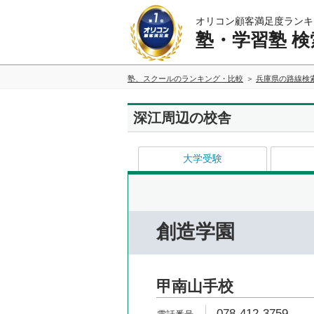
オリコン顧客満足度ランキ
塾・学習塾 検
塾、スクールのランキング・比較
兵庫県の路線検
深江周辺の校舎
大学受験
創造学園
甲南山手校
078-412-3759