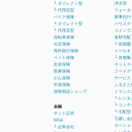
└
ダイレクト型
浄水型
└
代理店型
ウォータ
バイク保険
家事代行
└
ダイレクト型
ハウスク
└
代理店型
コインラ
自転車保険
食材宅配
火災保険
└
首都圏
海外旅行保険
ミールキ
ペット保険
└
首都圏
生命保険
ネットス
医療保険
フードデ
がん保険
サービス
学資保険
ふるさと
保険相談ショップ
トランク
└
レンタ
└
コンテ
金融
└
宅配型
ネット証券
引越し会
NISA
カーシェ
└
証券会社