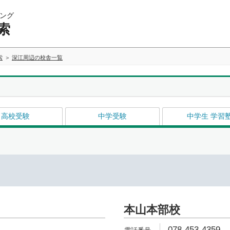
ング
索
索
深江周辺の校舎一覧
高校受験
中学受験
中学生 学習
本山本部校
078-453-4359