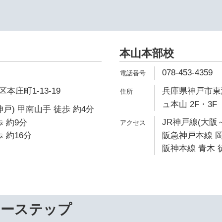
本山本部校
078-453-4359
庄町1-13-19
兵庫県神戸市東灘
ュ本山 2F・3F
戸) 甲南山手 徒歩 約4分
JR神戸線(大阪
 約9分
 約16分
阪急神戸本線 岡
阪神本線 青木 
リーステップ