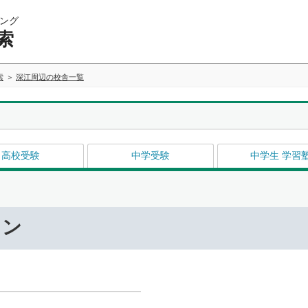
ング
索
索
深江周辺の校舎一覧
高校受験
中学受験
中学生 学習
ワン