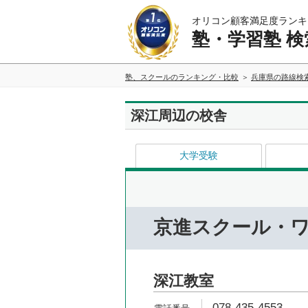
オリコン顧客満足度ランキ
塾・学習塾 検
塾、スクールのランキング・比較
兵庫県の路線検
深江周辺の校舎
大学受験
京進スクール・
深江教室
078-435-4553