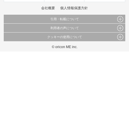
会社概要
個人情報保護方針
引用・転載について
利用者の声について
当サイトで公開されている情報（文字、写真、イラスト、画像データ等）及びこれらの配
置・編集および構造などについての著作権は株式会社oricon MEに帰属しております。
クッキーの使用について
当サイトに掲載している内容はすべてサービスの利用者が提出された見解・感想です。
これらの情報を権利者の許可なく無断転載・複製などの二次利用を行うことは固く禁じて
弊社が内容について正確性を含め一切保証するものではありません。
おります。
© oricon ME inc.
このサイトでは Cookie を使用して、ユーザーに合わせたコンテンツや広告の表示、ソー
弊社の見解・ 意見ではないことをご理解いただいた上でご覧ください。
シャル メディア機能の提供、広告の表示回数やクリック数の測定を行っています。
また、ユーザーによるサイトの利用状況についても情報を収集し、ソーシャル メディア
や広告配信、データ解析の各パートナーに提供しています。
各パートナーは、この情報とユーザーが各パートナーに提供した他の情報や、ユーザーが
各パートナーのサービスを使用したときに収集した他の情報を組み合わせて使用すること
があります。