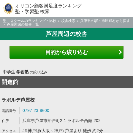
オリコン顧客満足度ランキング
塾・学習塾 検索
塾、スクールのランキング・比較
校舎検索
兵庫県の駅・市区町村から探す
芦屋周辺の校舎一覧
芦屋周辺の校舎
目的から絞り込む
中学生 学習塾
の絞り込み
開進館
ラポルテ芦屋校
0797-23-9600
兵庫県芦屋市船戸町2-1 ラポルテ西館 202
JR神戸線(大阪～神戸) 芦屋より 徒歩 約2分