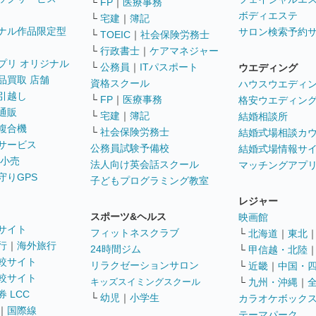
└
FP
｜
医療事務
ボディエステ
└
宅建
｜
簿記
ナル作品限定型
サロン検索予約
└
TOEIC
｜
社会保険労務士
└
行政書士
｜
ケアマネジャー
プリ オリジナル
└
公務員
｜
ITパスポート
ウエディング
品買取 店舗
資格スクール
ハウスウエディ
引越し
└
FP
｜
医療事務
格安ウエディン
通販
└
宅建
｜
簿記
結婚相談所
複合機
└
社会保険労務士
結婚式場相談カ
サービス
公務員試験予備校
結婚式場情報サ
 小売
法人向け英会話スクール
マッチングアプ
守りGPS
子どもプログラミング教室
レジャー
スポーツ&ヘルス
映画館
サイト
フィットネスクラブ
└
北海道
｜
東北
行
｜
海外旅行
24時間ジム
└
甲信越・北陸
較サイト
リラクゼーションサロン
└
近畿
｜
中国・
較サイト
キッズスイミングスクール
└
九州・沖縄
｜
 LCC
└
幼児
｜
小学生
カラオケボック
｜
国際線
テーマパーク