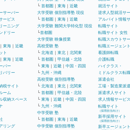
└
首都圏
｜
東海
｜
近畿
就活サイト
ーサーバー
大学受験 個別指導塾 現役
逆求人型就活サ
サービス
└
首都圏
｜
東海
｜
近畿
アルバイト情報
リーニング
大学受験 難関大学特化型 現役
転職サイト
ンドリー
└
首都圏
転職サイト 女性
大学受験 映像授業
転職スカウトサ
｜
東海
｜
近畿
高校受験 塾
転職エージェン
ット
└
北海道
｜
東北
｜
北関東
看護師転職
｜
東海
｜
近畿
└
首都圏
｜
甲信越・北陸
介護転職
ーパー
└
東海
｜
近畿
｜
中国・四国
ハイクラス・
リバリー
└
九州・沖縄
ミドルクラス転
高校受験 個別指導塾
派遣会社
納税サイト
└
北海道
｜
東北
｜
北関東
工場・製造業派
ルーム
└
首都圏
｜
甲信越・北陸
派遣求人サイト
ル収納スペース
└
東海
｜
近畿
｜
中国・四国
求人情報サービ
ナ
└
九州・沖縄
転職サイト
（採用担当向け）
中学受験 塾
新卒採用サイト
社
└
首都圏
｜
東海
｜
近畿
（採用担当向け）
アリング
中学受験 個別指導塾
新卒エージェン