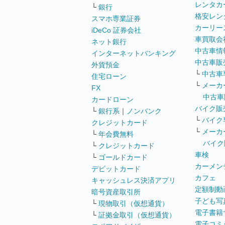
レンタカ
└
銀行
格安レン
スマホ専業証券
カーリー
iDeCo 証券会社
車買取会
ネット銀行
中古車情
インターネットバンキング
中古車販
外貨預金
└
中古車
住宅ローン
└
メーカ
FX
中古車
カードローン
バイク販
└
銀行系
｜
ノンバンク
└
バイク
クレジットカード
└
メーカ
└
年会費無料
バイク
└
クレジットカード
車検
└
ゴールドカード
カーメン
デビットカード
カフェ
キャッシュレス決済アプリ
定額制動
暗号資産取引所
子ども写
└
現物取引（仮想通貨）
電子書籍
└
証拠金取引（仮想通貨）
電子コミ