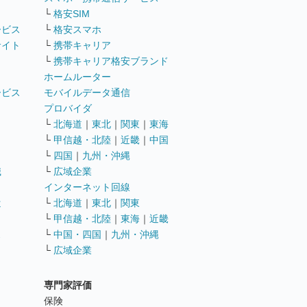
└
格安SIM
ービス
└
格安スマホ
サイト
└
携帯キャリア
└
携帯キャリア格安ブランド
ホームルーター
ービス
モバイルデータ通信
ト
プロバイダ
└
北海道
｜
東北
｜
関東
｜
東海
└
甲信越・北陸
｜
近畿
｜
中国
└
四国
｜
九州・沖縄
職
└
広域企業
インターネット回線
遣
└
北海道
｜
東北
｜
関東
└
甲信越・北陸
｜
東海
｜
近畿
ス
└
中国・四国
｜
九州・沖縄
└
広域企業
専門家評価
ト
保険