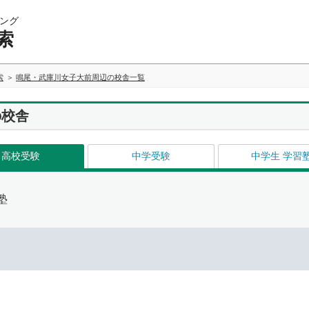
ング
索
索
鳴尾・武庫川女子大前周辺の校舎一覧
の校舎
高校受験
中学受験
中学生 学習
塾