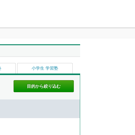
塾
小学生 学習塾