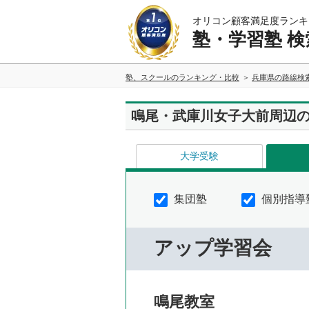
オリコン顧客満足度ランキ
塾・学習塾 検
塾、スクールのランキング・比較
兵庫県の路線検
鳴尾・武庫川女子大前周辺
大学受験
集団塾
個別指導
アップ学習会
鳴尾教室