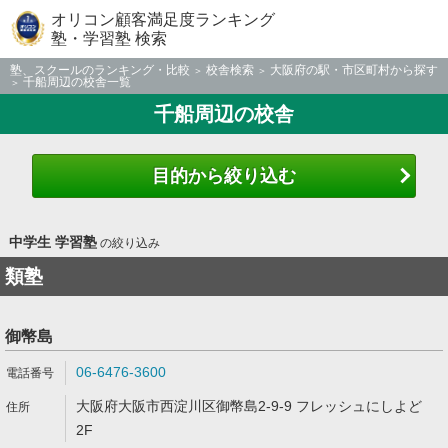
オリコン顧客満足度ランキング
塾・学習塾 検索
塾、スクールのランキング・比較
校舎検索
大阪府の駅・市区町村から探す
千船周辺の校舎一覧
千船周辺の校舎
目的から絞り込む
中学生 学習塾
の絞り込み
類塾
御幣島
06-6476-3600
大阪府大阪市西淀川区御幣島2-9-9 フレッシュにしよど
2F