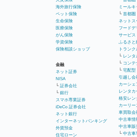
海外旅行保険
ミールキ
ペット保険
└
首都圏
生命保険
ネットス
医療保険
フードデ
がん保険
サービス
学資保険
ふるさと
保険相談ショップ
トランク
└
レンタ
└
コンテ
金融
└
宅配型
ネット証券
引越し会
NISA
カーシェ
└
証券会社
レンタカ
└
銀行
格安レン
スマホ専業証券
カーリー
iDeCo 証券会社
車買取会
ネット銀行
中古車情
インターネットバンキング
中古車販
外貨預金
└
中古車
住宅ローン