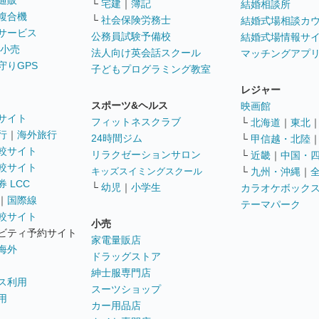
通販
└
宅建
｜
簿記
結婚相談所
複合機
└
社会保険労務士
結婚式場相談カ
サービス
公務員試験予備校
結婚式場情報サ
 小売
法人向け英会話スクール
マッチングアプ
守りGPS
子どもプログラミング教室
レジャー
スポーツ&ヘルス
映画館
サイト
フィットネスクラブ
└
北海道
｜
東北
行
｜
海外旅行
24時間ジム
└
甲信越・北陸
較サイト
リラクゼーションサロン
└
近畿
｜
中国・
較サイト
キッズスイミングスクール
└
九州・沖縄
｜
 LCC
└
幼児
｜
小学生
カラオケボック
｜
国際線
テーマパーク
較サイト
小売
ビティ予約サイト
家電量販店
海外
ドラッグストア
紳士服専門店
ス利用
スーツショップ
用
カー用品店