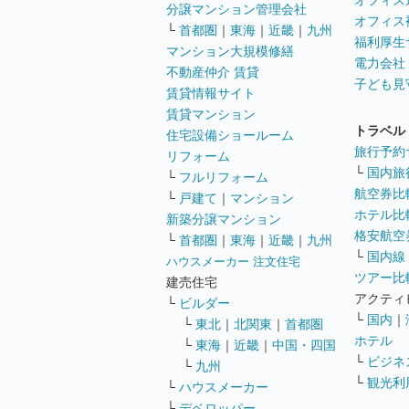
オフィス
分譲マンション管理会社
オフィス
└
首都圏
｜
東海
｜
近畿
｜
九州
福利厚生
マンション大規模修繕
電力会社
不動産仲介 賃貸
子ども見
賃貸情報サイト
賃貸マンション
トラベル
住宅設備ショールーム
旅行予約
リフォーム
└
国内旅
└
フルリフォーム
航空券比
└
戸建て
｜
マンション
ホテル比
新築分譲マンション
格安航空券
└
首都圏
｜
東海
｜
近畿
｜
九州
└
国内線
ハウスメーカー 注文住宅
ツアー比
建売住宅
アクティ
└
ビルダー
└
国内
｜
└
東北
｜
北関東
｜
首都圏
ホテル
└
東海
｜
近畿
｜
中国・四国
└
ビジネ
└
九州
└
観光利
└
ハウスメーカー
└
デベロッパー