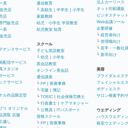
法人カーリース
ー系
通信教育
ネット印刷通販
販売店
└
高校生
｜
中学生
｜
小学生
ビジネスチャッ
売店
家庭教師
Web会議ツール
専門販売店
幼児・小学生 学習教室
企業研修
ー系
幼児教室 知育
└
経営者向け
販売店
└
管理職向け
スクール
└
若手・一般社
テナンスサービス
子ども英語教室
└
新卒向け
└
幼児
｜
小学生
画配信サービス
英会話教室
真スタジオ
美容
オンライン英会話
サービス
ブライダルエス
通信講座
ックサービス
フェイシャルエ
└
FP
｜
医療事務
ボディエステ
└
宅建
｜
簿記
ナル作品限定型
サロン検索予約
└
TOEIC
｜
社会保険労務士
└
行政書士
｜
ケアマネジャー
プリ オリジナル
└
公務員
｜
ITパスポート
ウエディング
品買取 店舗
資格スクール
ハウスウエディ
引越し
└
FP
｜
医療事務
格安ウエディン