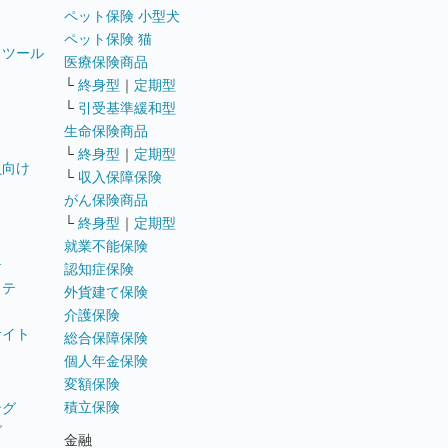
ペット保険 小型犬
ペット保険 猫
トツール
医療保険商品
└
終身型
｜
定期型
└
引受基準緩和型
生命保険商品
└
終身型
｜
定期型
員向け
└
収入保障保険
がん保険商品
└
終身型
｜
定期型
就業不能保険
テ
認知症保険
ステ
外貨建て保険
介護保険
サイト
総合保障保険
個人年金保険
変額保険
積立保険
ング
グ
金融