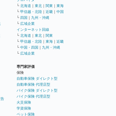
└
北海道
｜
東北
｜
関東
｜
東海
└
甲信越・北陸
｜
近畿
｜
中国
└
四国
｜
九州・沖縄
職
└
広域企業
インターネット回線
遣
└
北海道
｜
東北
｜
関東
└
甲信越・北陸
｜
東海
｜
近畿
ス
└
中国・四国
｜
九州・沖縄
└
広域企業
専門家評価
ト
保険
自動車保険 ダイレクト型
自動車保険 代理店型
バイク保険 ダイレクト型
バイク保険 代理店型
広告
火災保険
学資保険
ペット保険