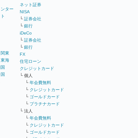
ネット証券
ウンター
NISA
イト
└
証券会社
リ
└
銀行
iDeCo
└
証券会社
└
銀行
｜
関東
FX
｜
東海
住宅ローン
四国
クレジットカード
全国
└ 個人
ス
└
年会費無料
└
クレジットカード
└
ゴールドカード
└
プラチナカード
└ 法人
└
年会費無料
└
クレジットカード
└
ゴールドカード