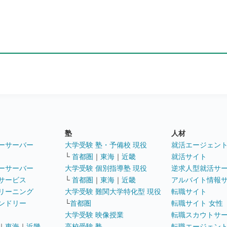
塾
人材
ーサーバー
大学受験 塾・予備校 現役
就活エージェン
└
首都圏
｜
東海
｜
近畿
就活サイト
ーサーバー
大学受験 個別指導塾 現役
逆求人型就活サ
サービス
└
首都圏
｜
東海
｜
近畿
アルバイト情報
リーニング
大学受験 難関大学特化型 現役
転職サイト
ンドリー
└
首都圏
転職サイト 女性
大学受験 映像授業
転職スカウトサ
｜
東海
｜
近畿
高校受験 塾
転職エージェン