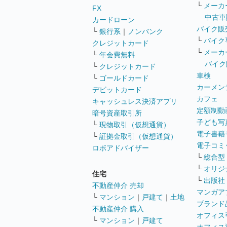
└
メーカ
FX
中古車
カードローン
バイク販
└
銀行系
｜
ノンバンク
└
バイク
クレジットカード
└
メーカ
└
年会費無料
バイク
└
クレジットカード
車検
└
ゴールドカード
カーメン
デビットカード
カフェ
キャッシュレス決済アプリ
定額制動
暗号資産取引所
子ども写
└
現物取引（仮想通貨）
電子書籍
└
証拠金取引（仮想通貨）
電子コミ
ロボアドバイザー
└
総合型
└
オリジ
住宅
└
出版社
不動産仲介 売却
マンガア
└
マンション
｜
戸建て
｜
土地
ブランド
不動産仲介 購入
オフィス
└
マンション
｜
戸建て