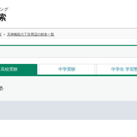
ング
索
索
天神橋筋六丁目周辺の校舎一覧
高校受験
中学受験
中学生 学習
塾