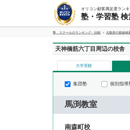
オリコン顧客満足度ランキ
塾・学習塾 検
塾、スクールのランキング・比較
大阪府の路線検
天神橋筋六丁目周辺の校舎
大学受験
集団塾
個別指導
馬渕教室
南森町校