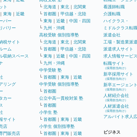
ット
└
北海道
｜
東北
｜
北関東
看護師転職
｜
東海
｜
近畿
└
首都圏
｜
甲信越・北陸
介護転職
ーパー
└
東海
｜
近畿
｜
中国・四国
ハイクラス・
リバリー
└
九州・沖縄
ミドルクラス転
高校受験 個別指導塾
派遣会社
納税サイト
└
北海道
｜
東北
｜
北関東
工場・製造業派
ルーム
└
首都圏
｜
甲信越・北陸
派遣求人サイト
ル収納スペース
└
東海
｜
近畿
｜
中国・四国
求人情報サービ
ナ
└
九州・沖縄
転職サイト
（採用担当向け）
中学受験 塾
新卒採用サイト
社
└
首都圏
｜
東海
｜
近畿
（採用担当向け）
アリング
中学受験 個別指導塾
新卒エージェン
（採用担当向け）
ー
└
首都圏
人材紹介会社
タカー
公立中高一貫校対策 塾
（採用担当向け）
ス
└
首都圏
人材派遣会社
（採用担当向け）
社
小学生 塾
アルバイト求人
報サイト
└
首都圏
｜
東海
｜
近畿
売店
小学生 個別指導塾
ビジネス
専門販売店
└
首都圏
｜
東海
｜
近畿