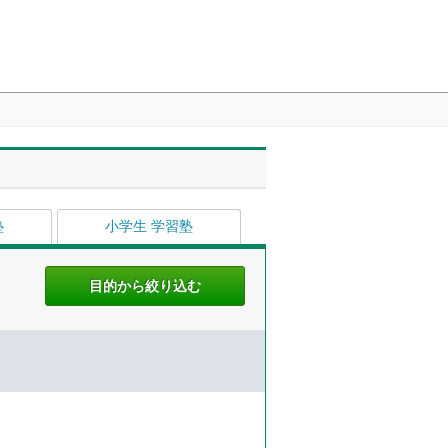
塾
小学生 学習塾