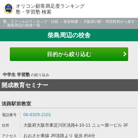
オリコン顧客満足度ランキング
塾・学習塾 検索
塾、スクールのランキング・比較
校舎検索
大阪府の駅・市区町村から探す
柴島周辺の校舎一覧
柴島周辺の校舎
目的から絞り込む
中学生 学習塾
の絞り込み
開成教育セミナー
淡路駅前教室
06-6329-2101
大阪府大阪市東淀川区淡路4-10-11 ニュー第一ビル 3F
おおさか東線 JR淡路より 徒歩 約4分