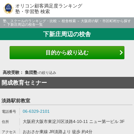
オリコン顧客満足度ランキング
塾・学習塾 検索
塾、スクールのランキング・比較
校舎検索
大阪府の駅・市区町村から探す
下新庄周辺の校舎一覧
下新庄周辺の校舎
目的から絞り込む
高校受験： 集団塾
の絞り込み
開成教育セミナー
淡路駅前教室
06-6329-2101
大阪府大阪市東淀川区淡路4-10-11 ニュー第一ビル 3F
おおさか東線 JR淡路より 徒歩 約4分