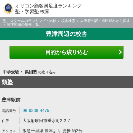
オリコン顧客満足度ランキング
塾・学習塾 検索
塾、スクールのランキング・比較
校舎検索
大阪府の駅・市区町村から探す
豊津周辺の校舎一覧
豊津周辺の校舎
目的から絞り込む
中学受験： 集団塾
の絞り込み
類塾
豊津駅前
06-6338-4475
大阪府吹田市垂水町2-2-7
阪急千里線 豊津より 徒歩 約2分