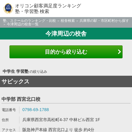
オリコン顧客満足度ランキング
塾・学習塾 検索
塾、スクールのランキング・比較
校舎検索
兵庫県の駅・市区町村から探す
今津周辺の校舎一覧
今津周辺の校舎
目的から絞り込む
中学生 学習塾
の絞り込み
サピックス
中学部 西宮北口校
0798-69-1788
兵庫県西宮市高松町4-37 中林ビル西宮 1F
阪急神戸本線 西宮北口より 徒歩 約4分