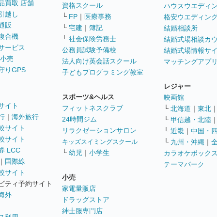
品買取 店舗
資格スクール
ハウスウエディ
引越し
└
FP
｜
医療事務
格安ウエディン
通販
└
宅建
｜
簿記
結婚相談所
複合機
└
社会保険労務士
結婚式場相談カ
サービス
公務員試験予備校
結婚式場情報サ
 小売
法人向け英会話スクール
マッチングアプ
守りGPS
子どもプログラミング教室
レジャー
スポーツ&ヘルス
映画館
サイト
フィットネスクラブ
└
北海道
｜
東北
行
｜
海外旅行
24時間ジム
└
甲信越・北陸
較サイト
リラクゼーションサロン
└
近畿
｜
中国・
較サイト
キッズスイミングスクール
└
九州・沖縄
｜
 LCC
└
幼児
｜
小学生
カラオケボック
｜
国際線
テーマパーク
較サイト
小売
ビティ予約サイト
家電量販店
海外
ドラッグストア
紳士服専門店