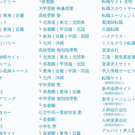
ンドリー
└
首都圏
転職サイト 女性
大学受験 映像授業
転職スカウトサ
｜
東海
｜
近畿
高校受験 塾
転職エージェン
ット
└
北海道
｜
東北
｜
北関東
看護師転職
｜
東海
｜
近畿
└
首都圏
｜
甲信越・北陸
介護転職
ーパー
└
東海
｜
近畿
｜
中国・四国
ハイクラス・
リバリー
└
九州・沖縄
ミドルクラス転
高校受験 個別指導塾
派遣会社
納税サイト
└
北海道
｜
東北
｜
北関東
工場・製造業派
ルーム
└
首都圏
｜
甲信越・北陸
派遣求人サイト
ル収納スペース
└
東海
｜
近畿
｜
中国・四国
求人情報サービ
ナ
└
九州・沖縄
転職サイト
（採用担当向け）
中学受験 塾
新卒採用サイト
社
└
首都圏
｜
東海
｜
近畿
（採用担当向け）
アリング
中学受験 個別指導塾
新卒エージェン
（採用担当向け）
ー
└
首都圏
人材紹介会社
タカー
公立中高一貫校対策 塾
（採用担当向け）
ス
└
首都圏
人材派遣会社
（採用担当向け）
社
小学生 塾
アルバイト求人
報サイト
└
首都圏
｜
東海
｜
近畿