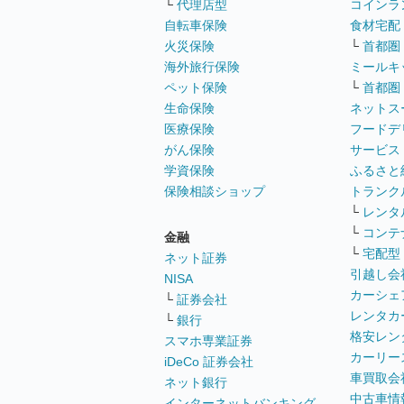
└
代理店型
コインラ
自転車保険
食材宅配
火災保険
└
首都圏
海外旅行保険
ミールキ
ペット保険
└
首都圏
生命保険
ネットス
医療保険
フードデ
がん保険
サービス
学資保険
ふるさと
保険相談ショップ
トランク
└
レンタ
└
コンテ
金融
└
宅配型
ネット証券
引越し会
NISA
カーシェ
└
証券会社
レンタカ
└
銀行
格安レン
スマホ専業証券
カーリー
iDeCo 証券会社
車買取会
ネット銀行
中古車情
インターネットバンキング