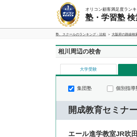
オリコン顧客満足度ランキ
塾・学習塾 検
塾、スクールのランキング・比較
大阪府の路線検
相川周辺の校舎
大学受験
集団塾
個別指導
開成教育セミナ
エール進学教室JR吹