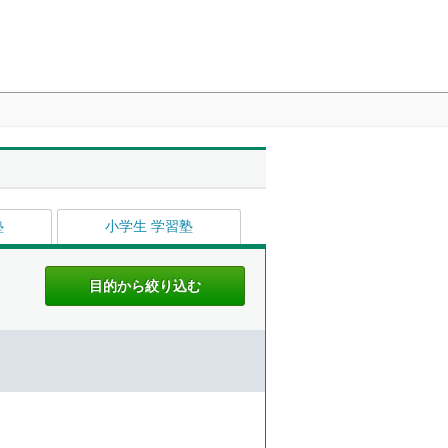
塾
小学生 学習塾