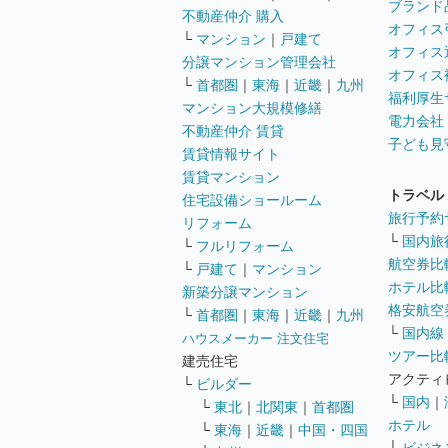
ブランド
不動産仲介 購入
オフィス
└
マンション
｜
戸建て
オフィス
分譲マンション管理会社
オフィス
└
首都圏
｜
東海
｜
近畿
｜
九州
福利厚生
マンション大規模修繕
電力会社
不動産仲介 賃貸
子ども見
賃貸情報サイト
賃貸マンション
トラベル
住宅設備ショールーム
旅行予約
リフォーム
└
国内旅
└
フルリフォーム
航空券比
└
戸建て
｜
マンション
ホテル比
新築分譲マンション
格安航空券
└
首都圏
｜
東海
｜
近畿
｜
九州
└
国内線
ハウスメーカー 注文住宅
ツアー比
建売住宅
アクティ
└
ビルダー
└
国内
｜
└
東北
｜
北関東
｜
首都圏
ホテル
└
東海
｜
近畿
｜
中国・四国