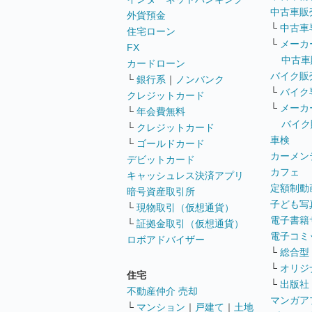
中古車販
外貨預金
└
中古車
住宅ローン
└
メーカ
FX
中古車
カードローン
バイク販
└
銀行系
｜
ノンバンク
└
バイク
クレジットカード
└
メーカ
└
年会費無料
バイク
└
クレジットカード
車検
└
ゴールドカード
カーメン
デビットカード
カフェ
キャッシュレス決済アプリ
定額制動
暗号資産取引所
子ども写
└
現物取引（仮想通貨）
電子書籍
└
証拠金取引（仮想通貨）
電子コミ
ロボアドバイザー
└
総合型
└
オリジ
住宅
└
出版社
不動産仲介 売却
マンガア
└
マンション
｜
戸建て
｜
土地