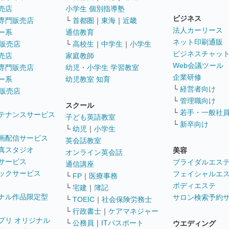
売店
小学生 個別指導塾
ビジネス
専門販売店
└
首都圏
｜
東海
｜
近畿
法人カーリース
ー系
通信教育
ネット印刷通販
販売店
└
高校生
｜
中学生
｜
小学生
ビジネスチャッ
売店
家庭教師
Web会議ツール
専門販売店
幼児・小学生 学習教室
企業研修
ー系
幼児教室 知育
└
経営者向け
販売店
└
管理職向け
スクール
└
若手・一般社
テナンスサービス
子ども英語教室
└
新卒向け
└
幼児
｜
小学生
画配信サービス
英会話教室
真スタジオ
美容
オンライン英会話
サービス
ブライダルエス
通信講座
ックサービス
フェイシャルエ
└
FP
｜
医療事務
ボディエステ
└
宅建
｜
簿記
ナル作品限定型
サロン検索予約
└
TOEIC
｜
社会保険労務士
└
行政書士
｜
ケアマネジャー
プリ オリジナル
└
公務員
｜
ITパスポート
ウエディング