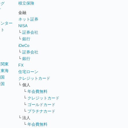
積立保険
ング
グ
金融
ネット証券
ウンター
NISA
イト
└
証券会社
リ
└
銀行
iDeCo
└
証券会社
└
銀行
｜
関東
FX
｜
東海
住宅ローン
四国
クレジットカード
全国
└ 個人
ス
└
年会費無料
└
クレジットカード
└
ゴールドカード
└
プラチナカード
└ 法人
└
年会費無料