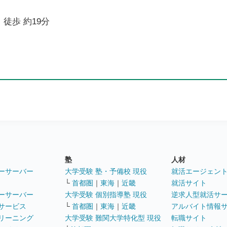
 徒歩 約19分
塾
人材
ーサーバー
大学受験 塾・予備校 現役
就活エージェン
└
首都圏
｜
東海
｜
近畿
就活サイト
ーサーバー
大学受験 個別指導塾 現役
逆求人型就活サ
サービス
└
首都圏
｜
東海
｜
近畿
アルバイト情報
リーニング
大学受験 難関大学特化型 現役
転職サイト