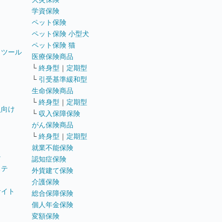
学資保険
ペット保険
ペット保険 小型犬
ペット保険 猫
トツール
医療保険商品
└
終身型
｜
定期型
└
引受基準緩和型
生命保険商品
└
終身型
｜
定期型
員向け
└
収入保障保険
がん保険商品
└
終身型
｜
定期型
就業不能保険
テ
認知症保険
ステ
外貨建て保険
介護保険
サイト
総合保障保険
個人年金保険
変額保険