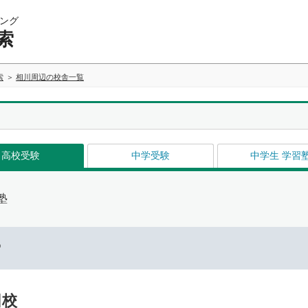
ング
索
索
相川周辺の校舎一覧
高校受験
中学受験
中学生 学習
塾
ー
田校