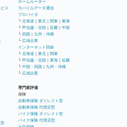
ホームルーター
ービス
モバイルデータ通信
ト
プロバイダ
└
北海道
｜
東北
｜
関東
｜
東海
└
甲信越・北陸
｜
近畿
｜
中国
└
四国
｜
九州・沖縄
職
└
広域企業
インターネット回線
遣
└
北海道
｜
東北
｜
関東
└
甲信越・北陸
｜
東海
｜
近畿
ス
└
中国・四国
｜
九州・沖縄
└
広域企業
専門家評価
ト
保険
自動車保険 ダイレクト型
自動車保険 代理店型
バイク保険 ダイレクト型
バイク保険 代理店型
広告
火災保険