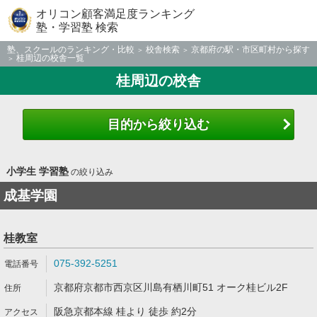
オリコン顧客満足度ランキング
塾・学習塾 検索
塾、スクールのランキング・比較
校舎検索
京都府の駅・市区町村から探す
桂周辺の校舎一覧
桂周辺の校舎
目的から絞り込む
小学生 学習塾
の絞り込み
成基学園
桂教室
075-392-5251
京都府京都市西京区川島有栖川町51 オーク桂ビル2F
阪急京都本線 桂より 徒歩 約2分