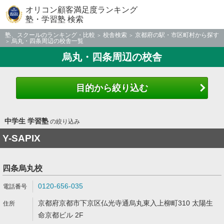
オリコン顧客満足度ランキング
塾・学習塾 検索
塾、スクールのランキング・比較
校舎検索
京都府の駅・市区町村から探す
烏丸・四条周辺の校舎一覧
烏丸・四条周辺の校舎
目的から絞り込む
中学生 学習塾
の絞り込み
Y-SAPIX
四条烏丸校
0120-656-035
京都府京都市下京区仏光寺通烏丸東入上柳町310 太陽生
命京都ビル 2F