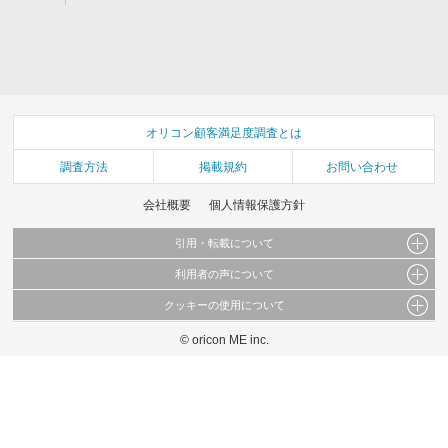
オリコン顧客満足度調査とは
調査方法
掲載規約
お問い合わせ
会社概要
個人情報保護方針
引用・転載について
利用者の声について
当サイトで公開されている情報（文字、写真、イラスト、画像データ等）及びこれらの配
置・編集および構造などについての著作権は株式会社oricon MEに帰属しております。
クッキーの使用について
当サイトに掲載している内容はすべてサービスの利用者が提出された見解・感想です。
これらの情報を権利者の許可なく無断転載・複製などの二次利用を行うことは固く禁じて
弊社が内容について正確性を含め一切保証するものではありません。
おります。
© oricon ME inc.
このサイトでは Cookie を使用して、ユーザーに合わせたコンテンツや広告の表示、ソー
弊社の見解・ 意見ではないことをご理解いただいた上でご覧ください。
シャル メディア機能の提供、広告の表示回数やクリック数の測定を行っています。
また、ユーザーによるサイトの利用状況についても情報を収集し、ソーシャル メディア
や広告配信、データ解析の各パートナーに提供しています。
各パートナーは、この情報とユーザーが各パートナーに提供した他の情報や、ユーザーが
各パートナーのサービスを使用したときに収集した他の情報を組み合わせて使用すること
があります。