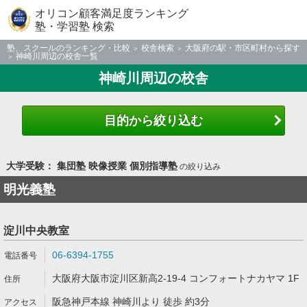
オリコン顧客満足度ランキング
塾・学習塾 検索
塾、スクールのランキング・比較
校舎検索
大阪府の駅・市区町村から探す
神崎川周辺の校舎一覧
神崎川周辺の校舎
目的から絞り込む
大学受験： 集団塾 映像授業 個別指導塾
の絞り込み
明光義塾
淀川中央教室
06-6394-1755
大阪府大阪市淀川区新高2-19-4 コンフォートナカヤマ 1F
阪急神戸本線 神崎川より 徒歩 約3分