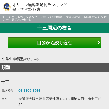
オリコン顧客満足度ランキング
塾・学習塾 検索
塾、スクールのランキング・比較
校舎検索
大阪府の駅・市区町村から探す
十三周辺の校舎一覧
十三周辺の校舎
目的から絞り込む
中学生 学習塾
の絞り込み
類塾
十三
06-6309-8766
大阪府大阪市淀川区新北野1-2-13 明治安田生命十三ビル
2F