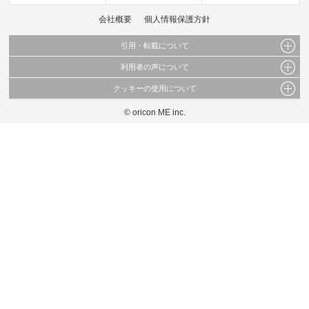
会社概要
個人情報保護方針
引用・転載について
利用者の声について
当サイトで公開されている情報（文字、写真、イラスト、画像データ等）及びこれらの配
置・編集および構造などについての著作権は株式会社oricon MEに帰属しております。
クッキーの使用について
当サイトに掲載している内容はすべてサービスの利用者が提出された見解・感想です。
これらの情報を権利者の許可なく無断転載・複製などの二次利用を行うことは固く禁じて
弊社が内容について正確性を含め一切保証するものではありません。
おります。
© oricon ME inc.
このサイトでは Cookie を使用して、ユーザーに合わせたコンテンツや広告の表示、ソー
弊社の見解・ 意見ではないことをご理解いただいた上でご覧ください。
シャル メディア機能の提供、広告の表示回数やクリック数の測定を行っています。
また、ユーザーによるサイトの利用状況についても情報を収集し、ソーシャル メディア
や広告配信、データ解析の各パートナーに提供しています。
各パートナーは、この情報とユーザーが各パートナーに提供した他の情報や、ユーザーが
各パートナーのサービスを使用したときに収集した他の情報を組み合わせて使用すること
があります。