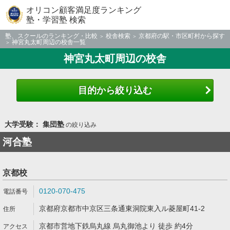
オリコン顧客満足度ランキング
塾・学習塾 検索
塾、スクールのランキング・比較
校舎検索
京都府の駅・市区町村から探す
神宮丸太町周辺の校舎一覧
神宮丸太町周辺の校舎
目的から絞り込む
大学受験： 集団塾
の絞り込み
河合塾
京都校
0120-070-475
京都府京都市中京区三条通東洞院東入ル菱屋町41-2
京都市営地下鉄烏丸線 烏丸御池より 徒歩 約4分