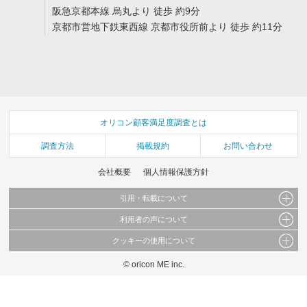
阪急京都本線 烏丸より 徒歩 約9分
京都市営地下鉄東西線 京都市役所前より 徒歩 約11分
オリコン顧客満足度調査とは
調査方法
掲載規約
お問い合わせ
会社概要
個人情報保護方針
引用・転載について
利用者の声について
当サイトで公開されている情報（文字、写真、イラスト、画像データ等）及びこれらの配
置・編集および構造などについての著作権は株式会社oricon MEに帰属しております。
クッキーの使用について
当サイトに掲載している内容はすべてサービスの利用者が提出された見解・感想です。
これらの情報を権利者の許可なく無断転載・複製などの二次利用を行うことは固く禁じて
弊社が内容について正確性を含め一切保証するものではありません。
おります。
© oricon ME inc.
このサイトでは Cookie を使用して、ユーザーに合わせたコンテンツや広告の表示、ソー
弊社の見解・ 意見ではないことをご理解いただいた上でご覧ください。
シャル メディア機能の提供、広告の表示回数やクリック数の測定を行っています。
また、ユーザーによるサイトの利用状況についても情報を収集し、ソーシャル メディア
や広告配信、データ解析の各パートナーに提供しています。