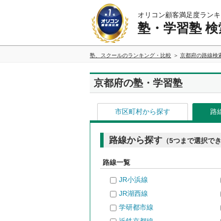
オリコン顧客満足度ランキ
塾・学習塾 検
塾、スクールのランキング・比較
京都府の路線検
京都府の塾・学習塾
市区町村から探す
路
路線から探す
（5つまで選択で
路線一覧
JR小浜線
JR湖西線
学研都市線