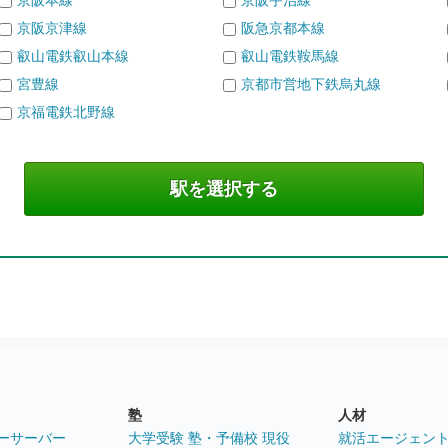
京阪本線
京阪宇治線
京阪京津線
阪急京都本線
叡山電鉄叡山本線
叡山電鉄鞍馬線
宮豊線
京都市営地下鉄烏丸線
京福電鉄北野線
塾
人材
ーサーバー
大学受験 塾・予備校 現役
就活エージェン