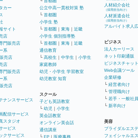
ー
└
首都圏
人材紹介会社
タカー
公立中高一貫校対策 塾
（採用担当向け）
ス
└
首都圏
人材派遣会社
（採用担当向け）
社
小学生 塾
アルバイト求人
報サイト
└
首都圏
｜
東海
｜
近畿
売店
小学生 個別指導塾
ビジネス
専門販売店
└
首都圏
｜
東海
｜
近畿
法人カーリース
ー系
通信教育
ネット印刷通販
販売店
└
高校生
｜
中学生
｜
小学生
ビジネスチャッ
売店
家庭教師
Web会議ツール
専門販売店
幼児・小学生 学習教室
企業研修
ー系
幼児教室 知育
└
経営者向け
販売店
└
管理職向け
スクール
└
若手・一般社
テナンスサービス
子ども英語教室
└
新卒向け
└
幼児
｜
小学生
画配信サービス
英会話教室
真スタジオ
美容
オンライン英会話
サービス
ブライダルエス
通信講座
ックサービス
フェイシャルエ
└
FP
｜
医療事務