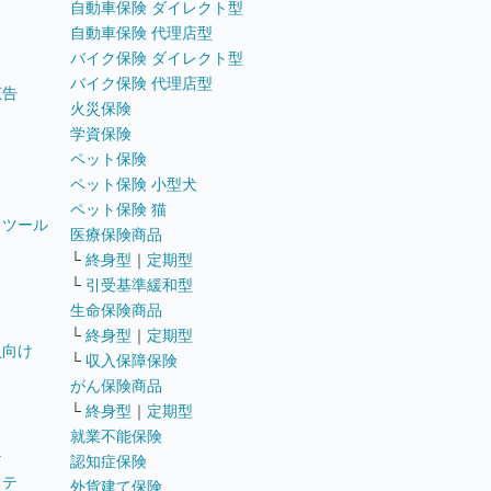
自動車保険 ダイレクト型
自動車保険 代理店型
バイク保険 ダイレクト型
バイク保険 代理店型
広告
火災保険
学資保険
ペット保険
ペット保険 小型犬
ペット保険 猫
トツール
医療保険商品
└
終身型
｜
定期型
└
引受基準緩和型
生命保険商品
└
終身型
｜
定期型
員向け
└
収入保障保険
がん保険商品
└
終身型
｜
定期型
就業不能保険
テ
認知症保険
ステ
外貨建て保険