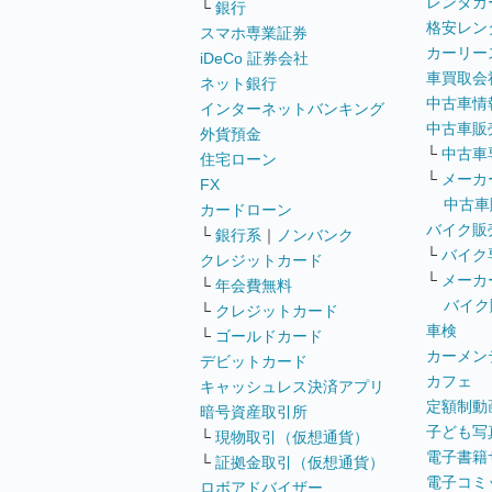
レンタカ
└
銀行
格安レン
スマホ専業証券
カーリー
iDeCo 証券会社
車買取会
ネット銀行
中古車情
インターネットバンキング
中古車販
外貨預金
└
中古車
住宅ローン
└
メーカ
FX
中古車
カードローン
バイク販
└
銀行系
｜
ノンバンク
└
バイク
クレジットカード
└
メーカ
└
年会費無料
バイク
└
クレジットカード
車検
└
ゴールドカード
カーメン
デビットカード
カフェ
キャッシュレス決済アプリ
定額制動
暗号資産取引所
子ども写
└
現物取引（仮想通貨）
電子書籍
└
証拠金取引（仮想通貨）
電子コミ
ロボアドバイザー