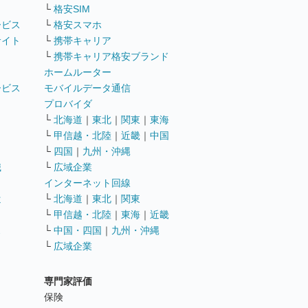
└
格安SIM
ービス
└
格安スマホ
サイト
└
携帯キャリア
└
携帯キャリア格安ブランド
ホームルーター
ービス
モバイルデータ通信
ト
プロバイダ
└
北海道
｜
東北
｜
関東
｜
東海
└
甲信越・北陸
｜
近畿
｜
中国
└
四国
｜
九州・沖縄
職
└
広域企業
インターネット回線
遣
└
北海道
｜
東北
｜
関東
└
甲信越・北陸
｜
東海
｜
近畿
ス
└
中国・四国
｜
九州・沖縄
└
広域企業
専門家評価
ト
保険