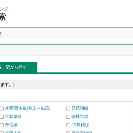
ング
索
索
線・駅から探す
きます。）
JR関西本線(亀山～加茂)
琵琶湖線
大和路線
嵯峨野線
奈良線
JR舞鶴線