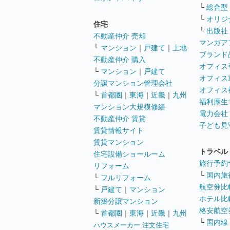
└
総合型
└
オリジ
住宅
└
出版社
不動産仲介 売却
マンガア
└
マンション
｜
戸建て
｜
土地
ブランド
不動産仲介 購入
オフィス
└
マンション
｜
戸建て
オフィス
分譲マンション管理会社
オフィス
└
首都圏
｜
東海
｜
近畿
｜
九州
福利厚生
マンション大規模修繕
電力会社
不動産仲介 賃貸
子ども見
賃貸情報サイト
賃貸マンション
トラベル
住宅設備ショールーム
旅行予約
リフォーム
└
国内旅
└
フルリフォーム
航空券比
└
戸建て
｜
マンション
ホテル比
新築分譲マンション
格安航空券
└
首都圏
｜
東海
｜
近畿
｜
九州
└
国内線
ハウスメーカー 注文住宅