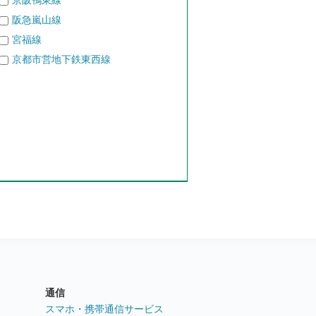
京阪鴨東線
阪急嵐山線
宮福線
京都市営地下鉄東西線
通信
ト
スマホ・携帯通信サービス