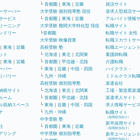
└
首都圏
｜
東海
｜
近畿
就活サイト
ーサーバー
大学受験 個別指導塾 現役
逆求人型就活サ
サービス
└
首都圏
｜
東海
｜
近畿
アルバイト情報
リーニング
大学受験 難関大学特化型 現役
転職サイト
ンドリー
└
首都圏
転職サイト 女性
大学受験 映像授業
転職スカウトサ
｜
東海
｜
近畿
高校受験 塾
転職エージェン
ット
└
北海道
｜
東北
｜
北関東
看護師転職
｜
東海
｜
近畿
└
首都圏
｜
甲信越・北陸
介護転職
ーパー
└
東海
｜
近畿
｜
中国・四国
ハイクラス・
リバリー
└
九州・沖縄
ミドルクラス転
高校受験 個別指導塾
派遣会社
納税サイト
└
北海道
｜
東北
｜
北関東
工場・製造業派
ルーム
└
首都圏
｜
甲信越・北陸
派遣求人サイト
ル収納スペース
└
東海
｜
近畿
｜
中国・四国
求人情報サービ
ナ
└
九州・沖縄
転職サイト
（採用担当向け）
中学受験 塾
新卒採用サイト
社
└
首都圏
｜
東海
｜
近畿
（採用担当向け）
アリング
中学受験 個別指導塾
新卒エージェン
（採用担当向け）