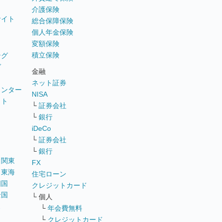
介護保険
サイト
総合保障保険
個人年金保険
変額保険
積立保険
ング
グ
金融
ネット証券
ウンター
NISA
イト
└
証券会社
リ
└
銀行
iDeCo
└
証券会社
└
銀行
｜
関東
FX
｜
東海
住宅ローン
四国
クレジットカード
全国
└ 個人
ス
└
年会費無料
└
クレジットカード