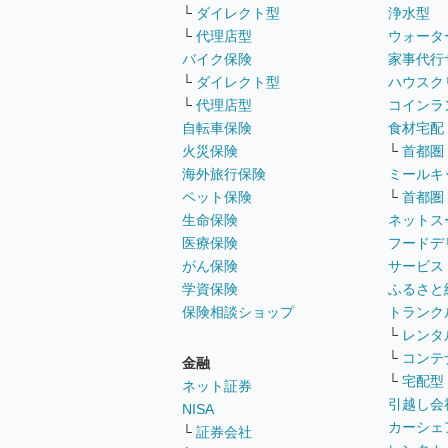
└
ダイレクト型
浄水型
└
代理店型
ウォータ
バイク保険
家事代行
└
ダイレクト型
ハウスク
└
代理店型
コインラ
自転車保険
食材宅配
火災保険
└
首都圏
海外旅行保険
ミールキ
ペット保険
└
首都圏
生命保険
ネットス
医療保険
フードデ
がん保険
サービス
学資保険
ふるさと
保険相談ショップ
トランク
└
レンタ
└
コンテ
金融
└
宅配型
ネット証券
引越し会
NISA
カーシェ
└
証券会社