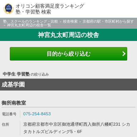
オリコン顧客満足度ランキング
塾・学習塾 検索
塾、スクールのランキング・比較
校舎検索
京都府の駅・市区町村から探す
神宮丸太町周辺の校舎一覧
神宮丸太町周辺の校舎
目的から絞り込む
中学生 学習塾
の絞り込み
成基学園
御所南教室
075-254-8453
京都府京都市中京区御池通堺町西入御所八幡町231 シカ
タカトルズビルディング5・6F