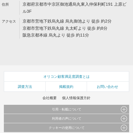
京都府京都市中京区御池通烏丸東入仲保利町191 上原ビ
ル3F
京都市営地下鉄烏丸線 烏丸御池より 徒歩 約2分
京都市営地下鉄烏丸線 丸太町より 徒歩 約8分
阪急京都本線 烏丸より 徒歩 約11分
オリコン顧客満足度調査とは
調査方法
掲載規約
お問い合わせ
会社概要
個人情報保護方針
引用・転載について
利用者の声について
当サイトで公開されている情報（文字、写真、イラスト、画像データ等）及びこれらの配
置・編集および構造などについての著作権は株式会社oricon MEに帰属しております。
クッキーの使用について
当サイトに掲載している内容はすべてサービスの利用者が提出された見解・感想です。
これらの情報を権利者の許可なく無断転載・複製などの二次利用を行うことは固く禁じて