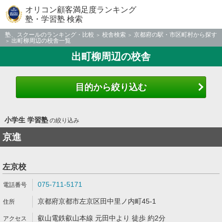
オリコン顧客満足度ランキング
塾・学習塾 検索
塾、スクールのランキング・比較
校舎検索
京都府の駅・市区町村から探す
出町柳周辺の校舎一覧
出町柳周辺の校舎
目的から絞り込む
小学生 学習塾
の絞り込み
京進
左京校
075-711-5171
京都府京都市左京区田中里ノ内町45-1
叡山電鉄叡山本線 元田中より 徒歩 約2分