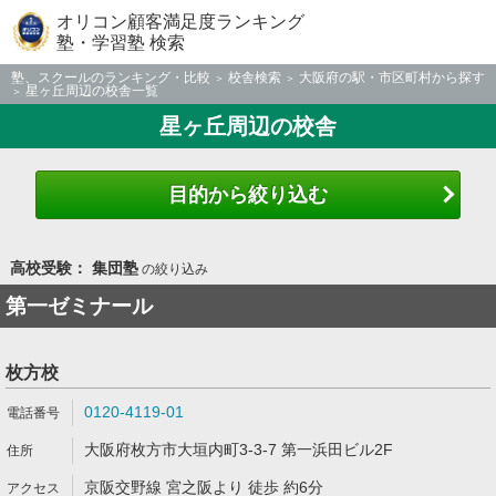
オリコン顧客満足度ランキング
塾・学習塾 検索
塾、スクールのランキング・比較
校舎検索
大阪府の駅・市区町村から探す
星ヶ丘周辺の校舎一覧
星ヶ丘周辺の校舎
目的から絞り込む
高校受験： 集団塾
の絞り込み
第一ゼミナール
枚方校
0120-4119-01
大阪府枚方市大垣内町3-3-7 第一浜田ビル2F
京阪交野線 宮之阪より 徒歩 約6分