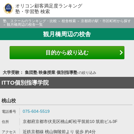
オリコン顧客満足度ランキング
塾・学習塾 検索
塾、スクールのランキング・比較
校舎検索
京都府の駅・市区町村から探す
観月橋周辺の校舎一覧
観月橋周辺の校舎
目的から絞り込む
大学受験： 集団塾 映像授業 個別指導塾
の絞り込み
ITTO個別指導学院
桃山校
075-604-5519
京都府京都市伏見区桃山町松平筑前10 筑前ビル3F
近鉄京都線 桃山御陵前より 徒歩 約4分