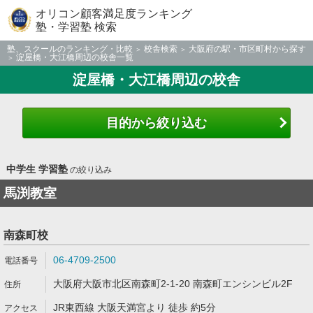
オリコン顧客満足度ランキング
塾・学習塾 検索
塾、スクールのランキング・比較
校舎検索
大阪府の駅・市区町村から探す
淀屋橋・大江橋周辺の校舎一覧
淀屋橋・大江橋周辺の校舎
目的から絞り込む
中学生 学習塾
の絞り込み
馬渕教室
南森町校
06-4709-2500
大阪府大阪市北区南森町2-1-20 南森町エンシンビル2F
JR東西線 大阪天満宮より 徒歩 約5分