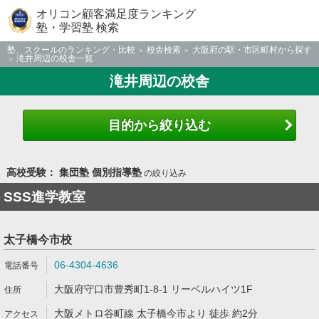
オリコン顧客満足度ランキング
塾・学習塾 検索
塾、スクールのランキング・比較
校舎検索
大阪府の駅・市区町村から探す
滝井周辺の校舎一覧
滝井周辺の校舎
目的から絞り込む
高校受験： 集団塾 個別指導塾
の絞り込み
SSS進学教室
太子橋今市校
06-4304-4636
大阪府守口市豊秀町1-8-1 リーベルハイツ1F
大阪メトロ谷町線 太子橋今市より 徒歩 約2分