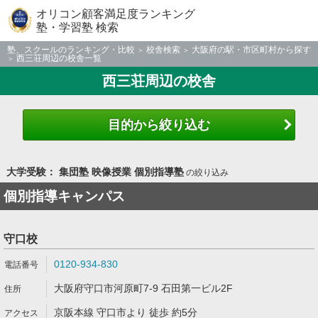
オリコン顧客満足度ランキング
塾・学習塾 検索
塾、スクールのランキング・比較
校舎検索
大阪府の駅・市区町村から探す
西三荘周辺の校舎一覧
西三荘周辺の校舎
目的から絞り込む
大学受験： 集団塾 映像授業 個別指導塾
の絞り込み
個別指導キャンパス
守口校
0120-934-830
大阪府守口市河原町7-9 石田第一ビル2F
京阪本線 守口市より 徒歩 約5分