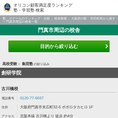
オリコン顧客満足度ランキング
塾・学習塾 検索
塾、スクールのランキング・比較
校舎検索
大阪府の駅・市区町村から探す
門真市周辺の校舎一覧
門真市周辺の校舎
目的から絞り込む
高校受験： 集団塾
の絞り込み
創研学院
古川橋校
0120-77-6037
大阪府門真市末広町32-5 ポポロタカヒロ 1F
京阪本線 古川橋より 徒歩 約4分