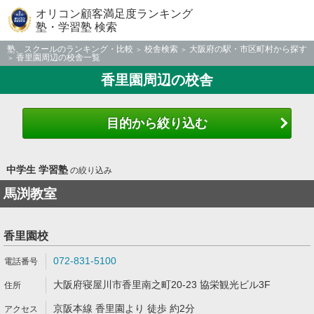
オリコン顧客満足度ランキング
塾・学習塾 検索
塾、スクールのランキング・比較
校舎検索
大阪府の駅・市区町村から探す
香里園周辺の校舎一覧
香里園周辺の校舎
目的から絞り込む
中学生 学習塾
の絞り込み
馬渕教室
香里園校
072-831-5100
大阪府寝屋川市香里南之町20-23 協栄観光ビル3F
京阪本線 香里園より 徒歩 約2分