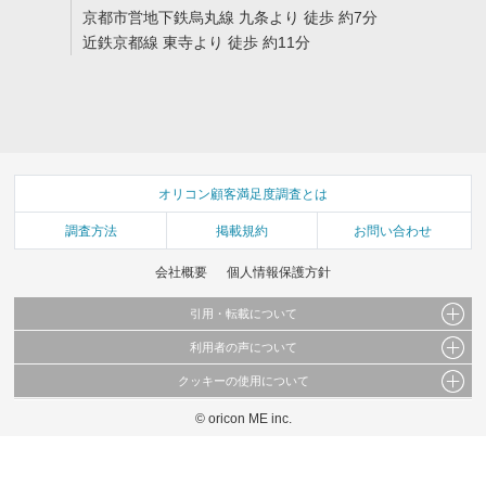
京都市営地下鉄烏丸線 九条より 徒歩 約7分
近鉄京都線 東寺より 徒歩 約11分
オリコン顧客満足度調査とは
調査方法
掲載規約
お問い合わせ
会社概要
個人情報保護方針
引用・転載について
利用者の声について
当サイトで公開されている情報（文字、写真、イラスト、画像データ等）及びこれらの配
置・編集および構造などについての著作権は株式会社oricon MEに帰属しております。
クッキーの使用について
当サイトに掲載している内容はすべてサービスの利用者が提出された見解・感想です。
これらの情報を権利者の許可なく無断転載・複製などの二次利用を行うことは固く禁じて
弊社が内容について正確性を含め一切保証するものではありません。
おります。
© oricon ME inc.
このサイトでは Cookie を使用して、ユーザーに合わせたコンテンツや広告の表示、ソー
弊社の見解・ 意見ではないことをご理解いただいた上でご覧ください。
シャル メディア機能の提供、広告の表示回数やクリック数の測定を行っています。
また、ユーザーによるサイトの利用状況についても情報を収集し、ソーシャル メディア
や広告配信、データ解析の各パートナーに提供しています。