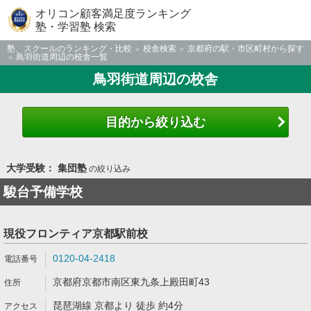
オリコン顧客満足度ランキング
塾・学習塾 検索
塾、スクールのランキング・比較
校舎検索
京都府の駅・市区町村から探す
鳥羽街道周辺の校舎一覧
鳥羽街道周辺の校舎
目的から絞り込む
大学受験： 集団塾
の絞り込み
駿台予備学校
現役フロンティア京都駅前校
0120-04-2418
京都府京都市南区東九条上殿田町43
琵琶湖線 京都より 徒歩 約4分