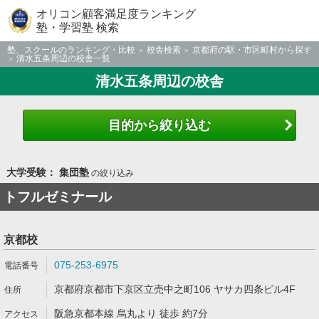
オリコン顧客満足度ランキング
塾・学習塾 検索
塾、スクールのランキング・比較
校舎検索
京都府の駅・市区町村から探す
清水五条周辺の校舎一覧
清水五条周辺の校舎
目的から絞り込む
大学受験： 集団塾
の絞り込み
トフルゼミナール
京都校
075-253-6975
京都府京都市下京区立売中之町106 ヤサカ四条ビル4F
阪急京都本線 烏丸より 徒歩 約7分