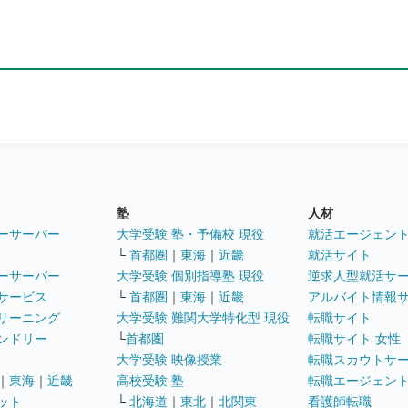
塾
人材
ーサーバー
大学受験 塾・予備校 現役
就活エージェン
└
首都圏
｜
東海
｜
近畿
就活サイト
ーサーバー
大学受験 個別指導塾 現役
逆求人型就活サ
サービス
└
首都圏
｜
東海
｜
近畿
アルバイト情報
リーニング
大学受験 難関大学特化型 現役
転職サイト
ンドリー
└
首都圏
転職サイト 女性
大学受験 映像授業
転職スカウトサ
｜
東海
｜
近畿
高校受験 塾
転職エージェン
ット
└
北海道
｜
東北
｜
北関東
看護師転職