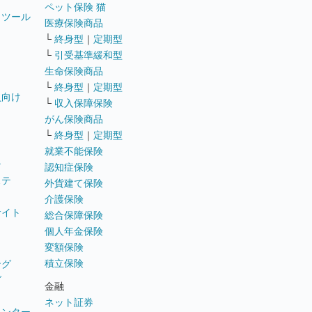
ペット保険 猫
トツール
医療保険商品
└
終身型
｜
定期型
└
引受基準緩和型
生命保険商品
└
終身型
｜
定期型
員向け
└
収入保障保険
がん保険商品
└
終身型
｜
定期型
就業不能保険
テ
認知症保険
ステ
外貨建て保険
介護保険
サイト
総合保障保険
個人年金保険
変額保険
積立保険
ング
グ
金融
ネット証券