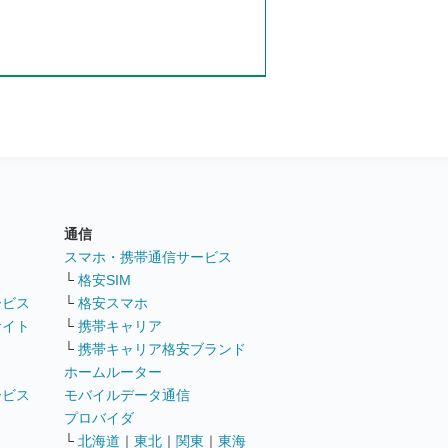
通信
ト
スマホ・携帯通信サービス
└
格安SIM
ービス
└
格安スマホ
サイト
└
携帯キャリア
└
携帯キャリア格安ブランド
ホームルーター
ービス
モバイルデータ通信
ト
プロバイダ
└
北海道
｜
東北
｜
関東
｜
東海