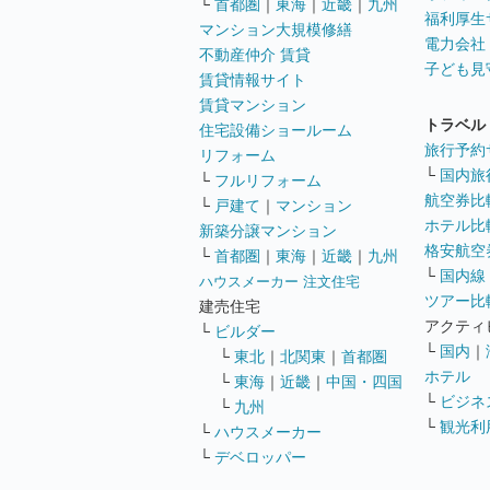
└
首都圏
｜
東海
｜
近畿
｜
九州
福利厚生
マンション大規模修繕
電力会社
不動産仲介 賃貸
子ども見
賃貸情報サイト
賃貸マンション
トラベル
住宅設備ショールーム
旅行予約
リフォーム
└
国内旅
└
フルリフォーム
航空券比
└
戸建て
｜
マンション
ホテル比
新築分譲マンション
格安航空券
└
首都圏
｜
東海
｜
近畿
｜
九州
└
国内線
ハウスメーカー 注文住宅
ツアー比
建売住宅
アクティ
└
ビルダー
└
国内
｜
└
東北
｜
北関東
｜
首都圏
ホテル
└
東海
｜
近畿
｜
中国・四国
└
ビジネ
└
九州
└
観光利
└
ハウスメーカー
└
デベロッパー