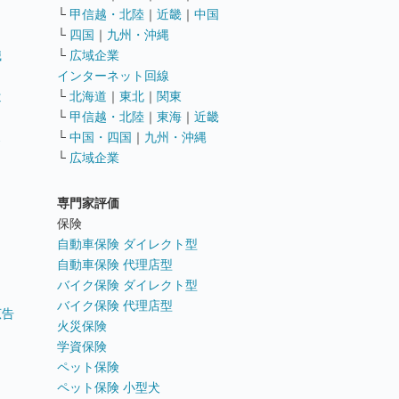
└
甲信越・北陸
｜
近畿
｜
中国
└
四国
｜
九州・沖縄
職
└
広域企業
インターネット回線
遣
└
北海道
｜
東北
｜
関東
└
甲信越・北陸
｜
東海
｜
近畿
ス
└
中国・四国
｜
九州・沖縄
└
広域企業
専門家評価
ト
保険
自動車保険 ダイレクト型
自動車保険 代理店型
バイク保険 ダイレクト型
バイク保険 代理店型
広告
火災保険
学資保険
ペット保険
ペット保険 小型犬