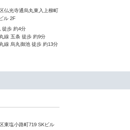
区仏光寺通烏丸東入上柳町
ビル 2F
 徒歩 約4分
線 五条 徒歩 約9分
線 烏丸御池 徒歩 約13分
東塩小路町719 SKビル