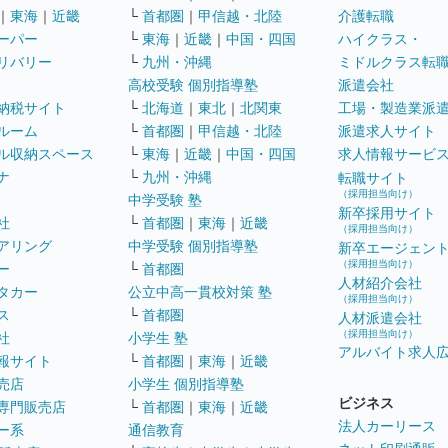
｜
東海
｜
近畿
└
首都圏
｜
甲信越・北陸
介護転職
ーパー
└
東海
｜
近畿
｜
中国・四国
ハイクラス・
リバリー
└
九州・沖縄
ミドルクラス転
高校受験 個別指導塾
派遣会社
納税サイト
└
北海道
｜
東北
｜
北関東
工場・製造業派
ルーム
└
首都圏
｜
甲信越・北陸
派遣求人サイト
ル収納スペース
└
東海
｜
近畿
｜
中国・四国
求人情報サービ
ナ
└
九州・沖縄
転職サイト
（採用担当向け）
中学受験 塾
新卒採用サイト
社
└
首都圏
｜
東海
｜
近畿
（採用担当向け）
アリング
中学受験 個別指導塾
新卒エージェン
（採用担当向け）
ー
└
首都圏
人材紹介会社
タカー
公立中高一貫校対策 塾
（採用担当向け）
ス
└
首都圏
人材派遣会社
（採用担当向け）
社
小学生 塾
アルバイト求人
報サイト
└
首都圏
｜
東海
｜
近畿
売店
小学生 個別指導塾
ビジネス
専門販売店
└
首都圏
｜
東海
｜
近畿
法人カーリース
ー系
通信教育