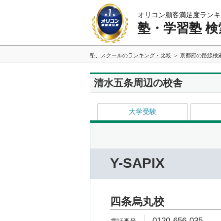
オリコン顧客満足度ランキ
塾・学習塾 検
塾、スクールのランキング・比較
京都府の路線検
清水五条周辺の校舎
大学受験
Y-SAPIX
四条烏丸校
0120-656-035