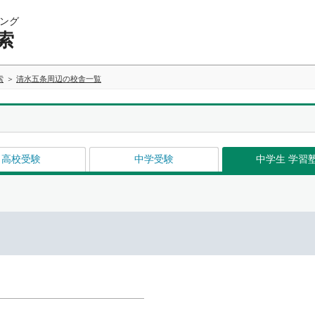
ング
索
索
清水五条周辺の校舎一覧
高校受験
中学受験
中学生 学習