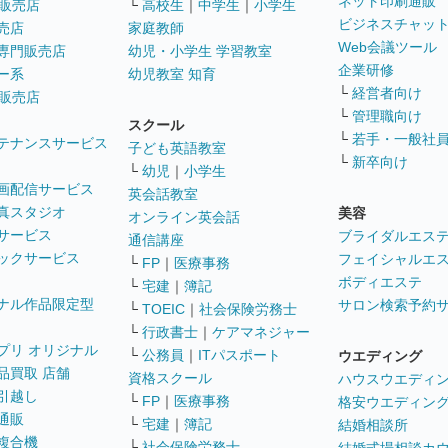
ネット印刷通販
販売店
└
高校生
｜
中学生
｜
小学生
ビジネスチャッ
売店
家庭教師
Web会議ツール
専門販売店
幼児・小学生 学習教室
企業研修
ー系
幼児教室 知育
└
経営者向け
販売店
└
管理職向け
スクール
└
若手・一般社
テナンスサービス
子ども英語教室
└
新卒向け
└
幼児
｜
小学生
画配信サービス
英会話教室
真スタジオ
美容
オンライン英会話
サービス
ブライダルエス
通信講座
ックサービス
フェイシャルエ
└
FP
｜
医療事務
ボディエステ
└
宅建
｜
簿記
ナル作品限定型
サロン検索予約
└
TOEIC
｜
社会保険労務士
└
行政書士
｜
ケアマネジャー
プリ オリジナル
└
公務員
｜
ITパスポート
ウエディング
品買取 店舗
資格スクール
ハウスウエディ
引越し
└
FP
｜
医療事務
格安ウエディン
通販
└
宅建
｜
簿記
結婚相談所
複合機
└
社会保険労務士