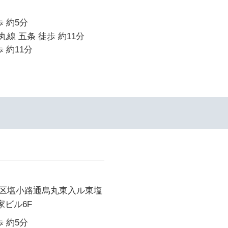
 約5分
線 五条 徒歩 約11分
 約11分
区塩小路通烏丸東入ル東塩
家ビル6F
 約5分