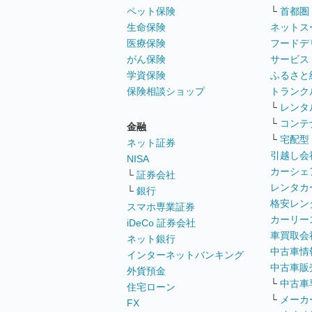
ペット保険
└
首都圏
生命保険
ネットス
医療保険
フードデ
がん保険
サービス
学資保険
ふるさと
保険相談ショップ
トランク
└
レンタ
└
コンテ
金融
└
宅配型
ネット証券
引越し会
NISA
カーシェ
└
証券会社
レンタカ
└
銀行
格安レン
スマホ専業証券
カーリー
iDeCo 証券会社
車買取会
ネット銀行
中古車情
インターネットバンキング
中古車販
外貨預金
└
中古車
住宅ローン
└
メーカ
FX