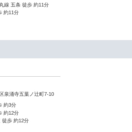
線 五条 徒歩 約11分
 約11分
泉涌寺五葉ノ辻町7-10
 約3分
 約12分
 徒歩 約12分