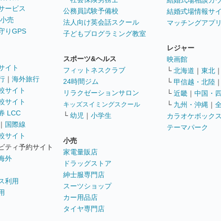
結婚式場相談カ
サービス
公務員試験予備校
結婚式場情報サ
 小売
法人向け英会話スクール
マッチングアプ
守りGPS
子どもプログラミング教室
レジャー
スポーツ&ヘルス
映画館
サイト
フィットネスクラブ
└
北海道
｜
東北
行
｜
海外旅行
24時間ジム
└
甲信越・北陸
較サイト
リラクゼーションサロン
└
近畿
｜
中国・
較サイト
キッズスイミングスクール
└
九州・沖縄
｜
 LCC
└
幼児
｜
小学生
カラオケボック
｜
国際線
テーマパーク
較サイト
小売
ビティ予約サイト
家電量販店
海外
ドラッグストア
紳士服専門店
ス利用
スーツショップ
用
カー用品店
タイヤ専門店