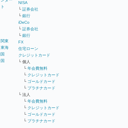
ウンター
NISA
イト
└
証券会社
リ
└
銀行
iDeCo
└
証券会社
└
銀行
｜
関東
FX
｜
東海
住宅ローン
四国
クレジットカード
全国
└ 個人
ス
└
年会費無料
└
クレジットカード
└
ゴールドカード
└
プラチナカード
└ 法人
└
年会費無料
└
クレジットカード
└
ゴールドカード
└
プラチナカード