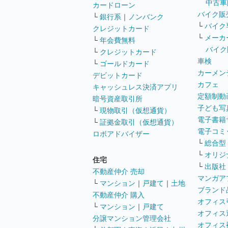
中古車
カードローン
バイク販
└
銀行系
｜
ノンバンク
└
バイク
クレジットカード
└
メーカ
└
年会費無料
バイク
└
クレジットカード
車検
└
ゴールドカード
カーメン
デビットカード
カフェ
キャッシュレス決済アプリ
定額制動
暗号資産取引所
子ども写
└
現物取引（仮想通貨）
電子書籍
└
証拠金取引（仮想通貨）
電子コミ
ロボアドバイザー
└
総合型
└
オリジ
住宅
└
出版社
不動産仲介 売却
マンガア
└
マンション
｜
戸建て
｜
土地
ブランド
不動産仲介 購入
オフィス
└
マンション
｜
戸建て
オフィス
分譲マンション管理会社
オフィス