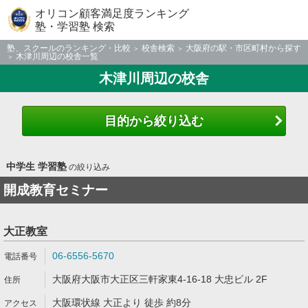
オリコン顧客満足度ランキング
塾・学習塾 検索
塾、スクールのランキング・比較
校舎検索
大阪府の駅・市区町村から探す
木津川周辺の校舎一覧
木津川周辺の校舎
目的から絞り込む
中学生 学習塾
の絞り込み
開成教育セミナー
大正教室
06-6556-5670
大阪府大阪市大正区三軒家東4-16-18 大忠ビル 2F
大阪環状線 大正より 徒歩 約8分