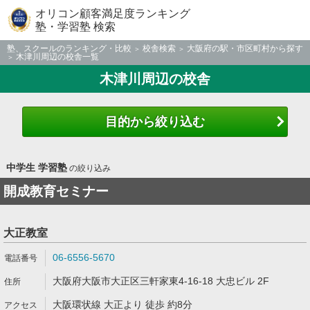
オリコン顧客満足度ランキング
塾・学習塾 検索
塾、スクールのランキング・比較
校舎検索
大阪府の駅・市区町村から探す
木津川周辺の校舎一覧
木津川周辺の校舎
目的から絞り込む
中学生 学習塾
の絞り込み
開成教育セミナー
大正教室
06-6556-5670
大阪府大阪市大正区三軒家東4-16-18 大忠ビル 2F
大阪環状線 大正より 徒歩 約8分