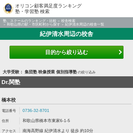
オリコン顧客満足度ランキング
塾・学習塾 検索
塾、スクールのランキング・比較
校舎検索
和歌山県の駅・市区町村から探す
紀伊清水周辺の校舎一覧
紀伊清水周辺の校舎
目的から絞り込む
大学受験： 集団塾 映像授業 個別指導塾
の絞り込み
Dr.関塾
橋本校
0736-32-8701
和歌山県橋本市東家6-1-5
南海高野線 紀伊清水より 徒歩 約10分