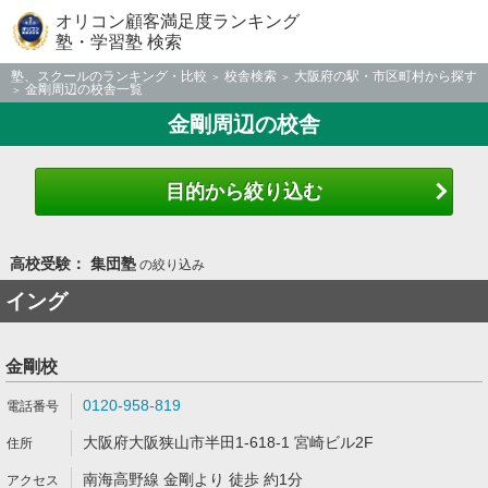
オリコン顧客満足度ランキング
塾・学習塾 検索
塾、スクールのランキング・比較
校舎検索
大阪府の駅・市区町村から探す
金剛周辺の校舎一覧
金剛周辺の校舎
目的から絞り込む
高校受験： 集団塾
の絞り込み
イング
金剛校
0120-958-819
大阪府大阪狭山市半田1-618-1 宮崎ビル2F
南海高野線 金剛より 徒歩 約1分