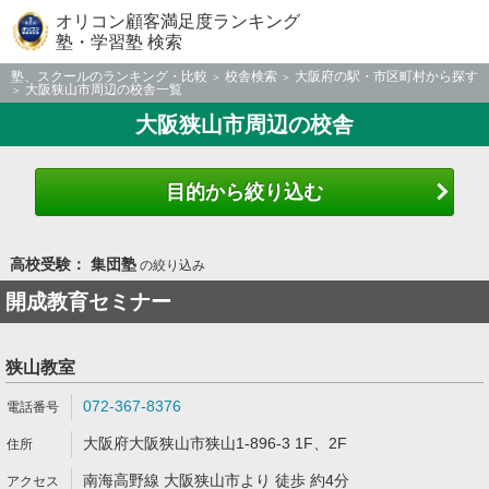
オリコン顧客満足度ランキング
塾・学習塾 検索
塾、スクールのランキング・比較
校舎検索
大阪府の駅・市区町村から探す
大阪狭山市周辺の校舎一覧
大阪狭山市周辺の校舎
目的から絞り込む
高校受験： 集団塾
の絞り込み
開成教育セミナー
狭山教室
072-367-8376
大阪府大阪狭山市狭山1-896-3 1F、2F
南海高野線 大阪狭山市より 徒歩 約4分