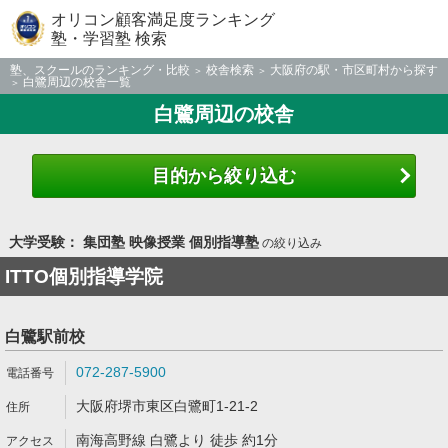
オリコン顧客満足度ランキング
塾・学習塾 検索
塾、スクールのランキング・比較
校舎検索
大阪府の駅・市区町村から探す
白鷺周辺の校舎一覧
白鷺周辺の校舎
目的から絞り込む
大学受験： 集団塾 映像授業 個別指導塾
の絞り込み
ITTO個別指導学院
白鷺駅前校
072-287-5900
大阪府堺市東区白鷺町1-21-2
南海高野線 白鷺より 徒歩 約1分