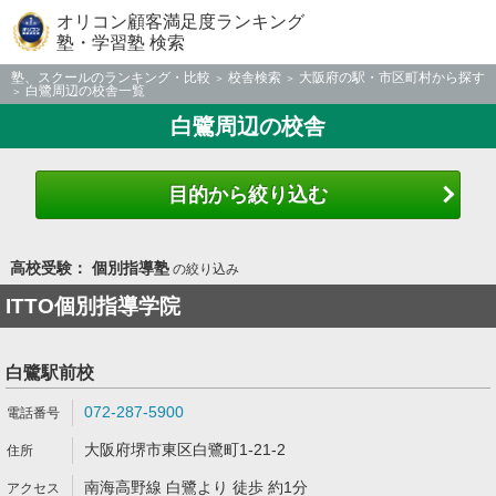
オリコン顧客満足度ランキング
塾・学習塾 検索
塾、スクールのランキング・比較
校舎検索
大阪府の駅・市区町村から探す
白鷺周辺の校舎一覧
白鷺周辺の校舎
目的から絞り込む
高校受験： 個別指導塾
の絞り込み
ITTO個別指導学院
白鷺駅前校
072-287-5900
大阪府堺市東区白鷺町1-21-2
南海高野線 白鷺より 徒歩 約1分