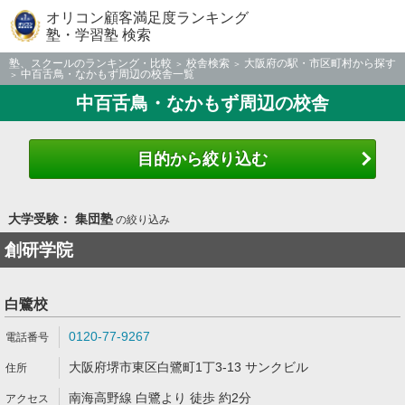
オリコン顧客満足度ランキング
塾・学習塾 検索
塾、スクールのランキング・比較
校舎検索
大阪府の駅・市区町村から探す
中百舌鳥・なかもず周辺の校舎一覧
中百舌鳥・なかもず周辺の校舎
目的から絞り込む
大学受験： 集団塾
の絞り込み
創研学院
白鷺校
0120-77-9267
大阪府堺市東区白鷺町1丁3-13 サンクビル
南海高野線 白鷺より 徒歩 約2分