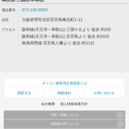
072-240-8855
大阪府堺市北区百舌鳥梅北町1-11
阪和線(天王寺～和歌山) 三国ケ丘より 徒歩 約3分
阪和線(天王寺～和歌山) 百舌鳥より 徒歩 約10分
南海高野線 百舌鳥八幡より 徒歩 約11分
オリコン顧客満足度調査とは
調査方法
掲載規約
お問い合わせ
会社概要
個人情報保護方針
引用・転載について
利用者の声について
当サイトで公開されている情報（文字、写真、イラスト、画像データ等）及びこれらの配