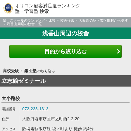
オリコン顧客満足度ランキング
塾・学習塾 検索
塾、スクールのランキング・比較
校舎検索
大阪府の駅・市区町村から探す
浅香山周辺の校舎一覧
浅香山周辺の校舎
目的から絞り込む
高校受験： 集団塾
の絞り込み
立志館ゼミナール
大小路校
072-233-1313
大阪府堺市堺区市之町西2-2-20
阪堺電軌阪堺線 綾ノ町より 徒歩 約4分