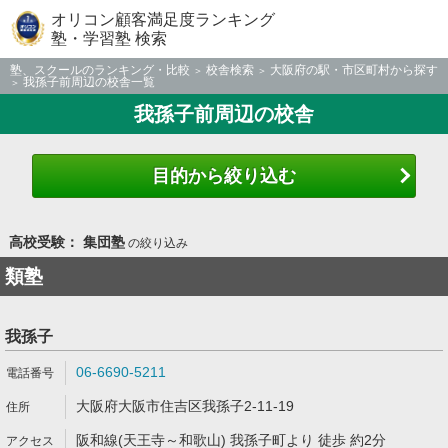
オリコン顧客満足度ランキング
塾・学習塾 検索
塾、スクールのランキング・比較
校舎検索
大阪府の駅・市区町村から探す
我孫子前周辺の校舎一覧
我孫子前周辺の校舎
目的から絞り込む
高校受験： 集団塾
の絞り込み
類塾
我孫子
06-6690-5211
大阪府大阪市住吉区我孫子2-11-19
阪和線(天王寺～和歌山) 我孫子町より 徒歩 約2分