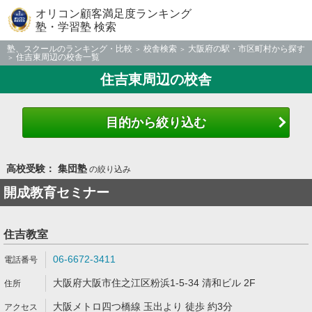
オリコン顧客満足度ランキング
塾・学習塾 検索
塾、スクールのランキング・比較
校舎検索
大阪府の駅・市区町村から探す
住吉東周辺の校舎一覧
住吉東周辺の校舎
目的から絞り込む
高校受験： 集団塾
の絞り込み
開成教育セミナー
住吉教室
06-6672-3411
大阪府大阪市住之江区粉浜1-5-34 清和ビル 2F
大阪メトロ四つ橋線 玉出より 徒歩 約3分