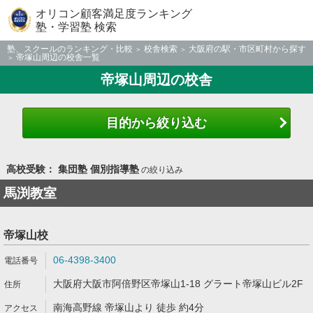
オリコン顧客満足度ランキング
塾・学習塾 検索
塾、スクールのランキング・比較
校舎検索
大阪府の駅・市区町村から探す
帝塚山周辺の校舎一覧
帝塚山周辺の校舎
目的から絞り込む
高校受験： 集団塾 個別指導塾
の絞り込み
馬渕教室
帝塚山校
06-4398-3400
大阪府大阪市阿倍野区帝塚山1-18 グラート帝塚山ビル2F
南海高野線 帝塚山より 徒歩 約4分