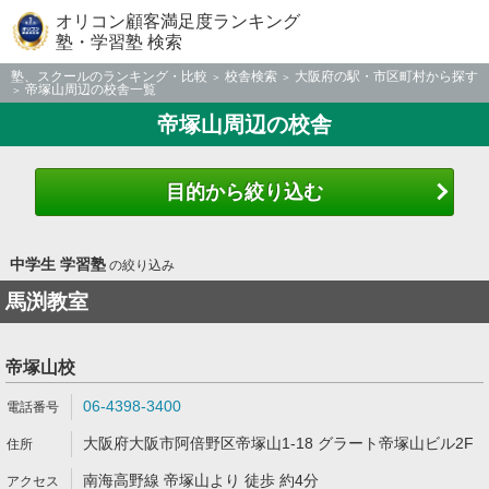
オリコン顧客満足度ランキング
塾・学習塾 検索
塾、スクールのランキング・比較
校舎検索
大阪府の駅・市区町村から探す
帝塚山周辺の校舎一覧
帝塚山周辺の校舎
目的から絞り込む
中学生 学習塾
の絞り込み
馬渕教室
帝塚山校
06-4398-3400
大阪府大阪市阿倍野区帝塚山1-18 グラート帝塚山ビル2F
南海高野線 帝塚山より 徒歩 約4分