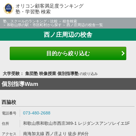
オリコン顧客満足度ランキング
塾・学習塾 検索
塾、スクールのランキング・比較
校舎検索
和歌山県の駅・市区町村から探す
西ノ庄周辺の校舎一覧
西ノ庄周辺の校舎
目的から絞り込む
大学受験： 集団塾 映像授業 個別指導塾
の絞り込み
個別指導Wam
西脇校
073-480-2688
和歌山県和歌山市西庄389-1 レジダンスアンソレイエ1F
南海加太線 西ノ庄より 徒歩 約6分