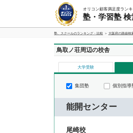
オリコン顧客満足度ランキ
塾・学習塾 検
塾、スクールのランキング・比較
大阪府の路線検
鳥取ノ荘周辺の校舎
大学受験
集団塾
個別指導
能開センター
尾崎校