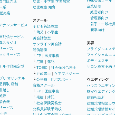
Web会議ツール
専門販売店
幼児・小学生 学習教室
企業研修
ー系
幼児教室 知育
└
経営者向け
販売店
└
管理職向け
スクール
└
若手・一般社
テナンスサービス
子ども英語教室
└
新卒向け
└
幼児
｜
小学生
画配信サービス
英会話教室
真スタジオ
美容
オンライン英会話
サービス
ブライダルエス
通信講座
ックサービス
フェイシャルエ
└
FP
｜
医療事務
ボディエステ
└
宅建
｜
簿記
ナル作品限定型
サロン検索予約
└
TOEIC
｜
社会保険労務士
└
行政書士
｜
ケアマネジャー
プリ オリジナル
└
公務員
｜
ITパスポート
ウエディング
品買取 店舗
資格スクール
ハウスウエディ
引越し
└
FP
｜
医療事務
格安ウエディン
通販
└
宅建
｜
簿記
結婚相談所
複合機
└
社会保険労務士
結婚式場相談カ
サービス
公務員試験予備校
結婚式場情報サ
 小売
法人向け英会話スクール