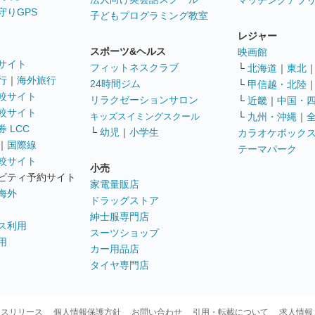
マッチングアプ
守りGPS
子どもプログラミング教室
レジャー
スポーツ&ヘルス
映画館
サイト
フィットネスクラブ
└
北海道
｜
東北
行
｜
海外旅行
24時間ジム
└
甲信越・北陸
較サイト
リラクゼーションサロン
└
近畿
｜
中国・
較サイト
キッズスイミングスクール
└
九州・沖縄
｜
 LCC
└
幼児
｜
小学生
カラオケボック
｜
国際線
テーマパーク
較サイト
小売
ビティ予約サイト
家電量販店
海外
ドラッグストア
紳士服専門店
ス利用
スーツショップ
用
カー用品店
タイヤ専門店
ースリリース
個人情報保護方針
お問い合わせ
引用・転載について
求人情報