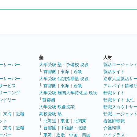
塾
人材
ーサーバー
大学受験 塾・予備校 現役
就活エージェン
└
首都圏
｜
東海
｜
近畿
就活サイト
ーサーバー
大学受験 個別指導塾 現役
逆求人型就活サ
サービス
└
首都圏
｜
東海
｜
近畿
アルバイト情報
リーニング
大学受験 難関大学特化型 現役
転職サイト
ンドリー
└
首都圏
転職サイト 女性
大学受験 映像授業
転職スカウトサ
｜
東海
｜
近畿
高校受験 塾
転職エージェン
ット
└
北海道
｜
東北
｜
北関東
看護師転職
｜
東海
｜
近畿
└
首都圏
｜
甲信越・北陸
介護転職
ーパー
└
東海
｜
近畿
｜
中国・四国
ハイクラス・