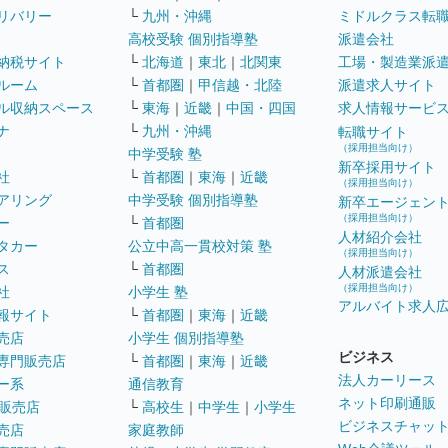
リバリー
└
九州・沖縄
ミドルクラス転
高校受験 個別指導塾
派遣会社
納税サイト
└
北海道
｜
東北
｜
北関東
工場・製造業派
ルーム
└
首都圏
｜
甲信越・北陸
派遣求人サイト
ル収納スペース
└
東海
｜
近畿
｜
中国・四国
求人情報サービ
ナ
└
九州・沖縄
転職サイト
（採用担当向け）
中学受験 塾
新卒採用サイト
社
└
首都圏
｜
東海
｜
近畿
（採用担当向け）
アリング
中学受験 個別指導塾
新卒エージェン
（採用担当向け）
ー
└
首都圏
人材紹介会社
タカー
公立中高一貫校対策 塾
（採用担当向け）
ス
└
首都圏
人材派遣会社
（採用担当向け）
社
小学生 塾
アルバイト求人
報サイト
└
首都圏
｜
東海
｜
近畿
売店
小学生 個別指導塾
ビジネス
専門販売店
└
首都圏
｜
東海
｜
近畿
法人カーリース
ー系
通信教育
ネット印刷通販
販売店
└
高校生
｜
中学生
｜
小学生
ビジネスチャッ
売店
家庭教師