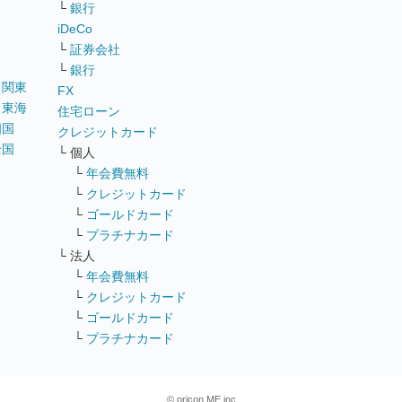
リ
└
銀行
iDeCo
└
証券会社
└
銀行
｜
関東
FX
｜
東海
住宅ローン
四国
クレジットカード
全国
└ 個人
ス
└
年会費無料
└
クレジットカード
└
ゴールドカード
└
プラチナカード
└ 法人
└
年会費無料
└
クレジットカード
└
ゴールドカード
└
プラチナカード
© oricon ME inc.