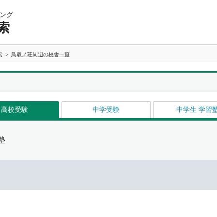
ング
索
索
鳥取ノ荘周辺の校舎一覧
高校受験
中学受験
中学生 学習
塾