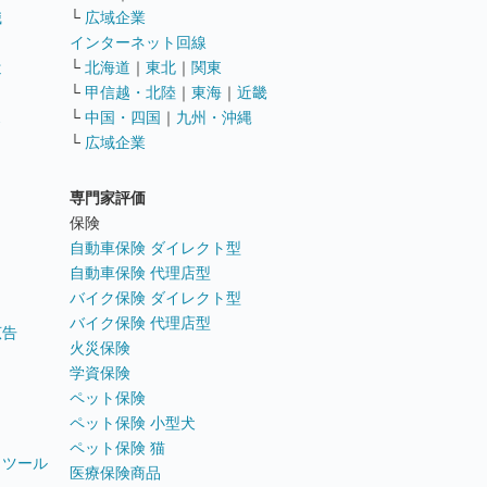
職
└
広域企業
インターネット回線
遣
└
北海道
｜
東北
｜
関東
└
甲信越・北陸
｜
東海
｜
近畿
ス
└
中国・四国
｜
九州・沖縄
└
広域企業
専門家評価
ト
保険
自動車保険 ダイレクト型
自動車保険 代理店型
バイク保険 ダイレクト型
バイク保険 代理店型
広告
火災保険
学資保険
ペット保険
ペット保険 小型犬
ペット保険 猫
トツール
医療保険商品