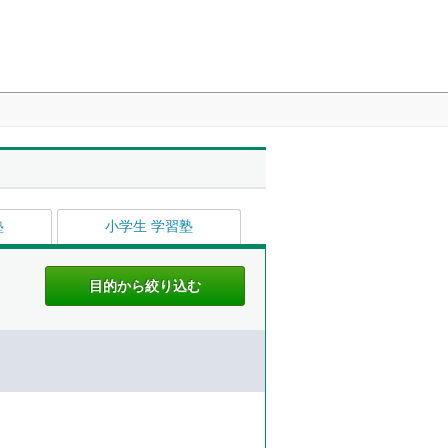
塾
小学生 学習塾