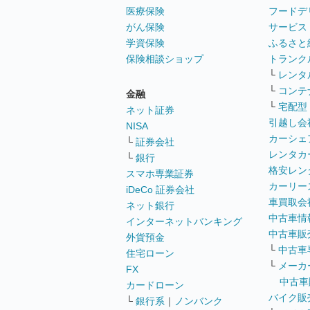
医療保険
フードデ
がん保険
サービス
学資保険
ふるさと
保険相談ショップ
トランク
└
レンタ
└
コンテ
金融
└
宅配型
ネット証券
引越し会
NISA
カーシェ
└
証券会社
レンタカ
└
銀行
格安レン
スマホ専業証券
カーリー
iDeCo 証券会社
車買取会
ネット銀行
中古車情
インターネットバンキング
中古車販
外貨預金
└
中古車
住宅ローン
└
メーカ
FX
中古車
カードローン
バイク販
└
銀行系
｜
ノンバンク