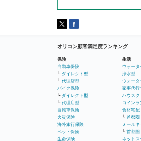
オリコン顧客満足度ランキング
保険
生活
自動車保険
ウォータ
└
ダイレクト型
浄水型
└
代理店型
ウォータ
バイク保険
家事代行
└
ダイレクト型
ハウスク
└
代理店型
コインラ
自転車保険
食材宅配
火災保険
└
首都圏
海外旅行保険
ミールキ
ペット保険
└
首都圏
生命保険
ネットス