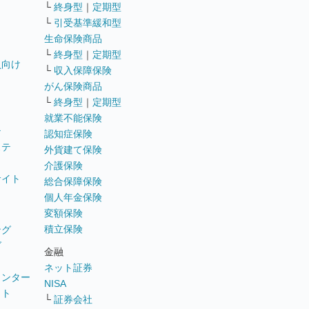
└
終身型
｜
定期型
└
引受基準緩和型
生命保険商品
└
終身型
｜
定期型
員向け
└
収入保障保険
がん保険商品
└
終身型
｜
定期型
就業不能保険
テ
認知症保険
ステ
外貨建て保険
介護保険
サイト
総合保障保険
個人年金保険
変額保険
積立保険
ング
グ
金融
ネット証券
ウンター
NISA
イト
└
証券会社