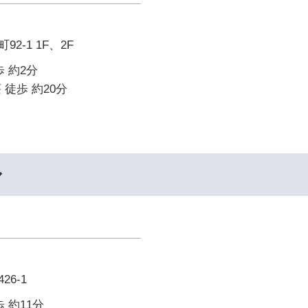
2-1 1F、2F
 約2分
 徒歩 約20分
ル
6-1
 約11分