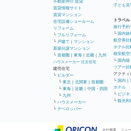
不動産仲介 賃貸
子ども見
賃貸情報サイト
賃貸マンション
トラベル
住宅設備ショールーム
旅行予約
リフォーム
└
国内旅
└
フルリフォーム
航空券比
└
戸建て
｜
マンション
ホテル比
新築分譲マンション
格安航空券
└
首都圏
｜
東海
｜
近畿
｜
九州
└
国内線
ハウスメーカー 注文住宅
ツアー比
建売住宅
アクティ
└
ビルダー
└
国内
｜
└
東北
｜
北関東
｜
首都圏
ホテル
└
東海
｜
近畿
｜
中国・四国
└
ビジネ
└
九州
└
観光利
└
ハウスメーカー
└
デベロッパー
会社概要
ニュ