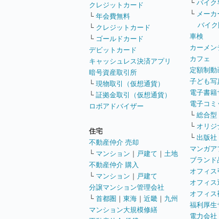
└
バイク
クレジットカード
└
メーカ
└
年会費無料
バイク
└
クレジットカード
車検
└
ゴールドカード
カーメン
デビットカード
カフェ
キャッシュレス決済アプリ
定額制動
暗号資産取引所
子ども写
└
現物取引（仮想通貨）
電子書籍
└
証拠金取引（仮想通貨）
電子コミ
ロボアドバイザー
└
総合型
└
オリジ
住宅
└
出版社
不動産仲介 売却
マンガア
└
マンション
｜
戸建て
｜
土地
ブランド
不動産仲介 購入
オフィス
└
マンション
｜
戸建て
オフィス
分譲マンション管理会社
オフィス
└
首都圏
｜
東海
｜
近畿
｜
九州
福利厚生
マンション大規模修繕
電力会社