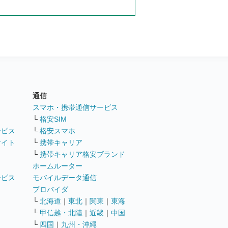
通信
ト
スマホ・携帯通信サービス
└
格安SIM
ービス
└
格安スマホ
サイト
└
携帯キャリア
└
携帯キャリア格安ブランド
ホームルーター
ービス
モバイルデータ通信
ト
プロバイダ
└
北海道
｜
東北
｜
関東
｜
東海
└
甲信越・北陸
｜
近畿
｜
中国
└
四国
｜
九州・沖縄